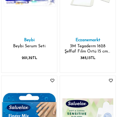
Beybi
Eczanemarkt
Beybi Serum Seti
3M Tegaderm 1628
Şeffaf Film Örtü 15 cm x
20 cm
201,32TL
385,13TL