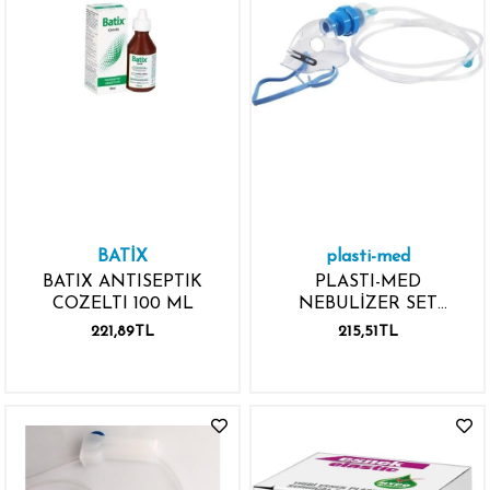
BATİX
plasti-med
BATIX ANTISEPTIK
PLASTI-MED
COZELTI 100 ML
NEBULİZER SET
PEDİATRİK MASKE
221,89TL
215,51TL