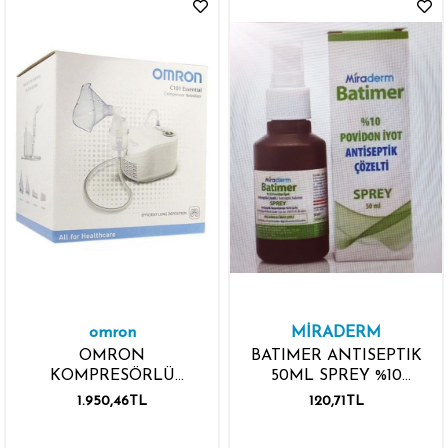
omron
MİRADERM
OMRON
BATIMER ANTISEPTIK
KOMPRESÖRLÜ
50ML SPREY %10
NEBÜLİZATÖR NE-
POVİDON İYOT
1.950,46TL
120,71TL
C101-E