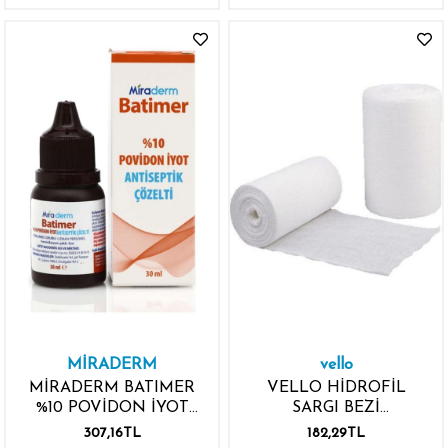
MİRADERM
vello
MİRADERM BATIMER
VELLO HİDROFİL
%10 POVİDON İYOT
SARGI BEZİ
30ML ANTİSEPTİK
15CMX150CM
307,16TL
182,29TL