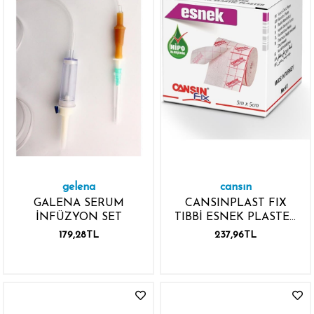
gelena
cansın
GALENA SERUM
CANSINPLAST FIX
İNFÜZYON SET
TIBBİ ESNEK PLASTER
5MX 5CM NO 61
179,28TL
237,96TL