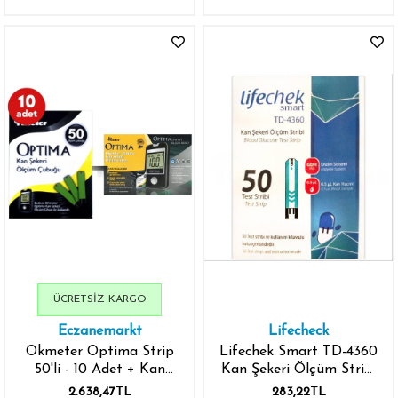
ÜCRETSIZ KARGO
Eczanemarkt
Lifecheck
Okmeter Optima Strip
Lifechek Smart TD-4360
50'li - 10 Adet + Kan
Kan Şekeri Ölçüm Stripi
Şekeri Ölçüm Cihaz
50 Adet
2.638,47TL
283,22TL