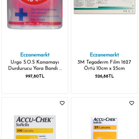
Eczanemarkt
Eczanemarkt
Urgo S.O.S Kanamayı
3M Tegaderm Film 1627
Durdurucu Yara Bandı 3
Örtü 10cm x 25cm
m x 2,5 cm
997,80TL
526,88TL