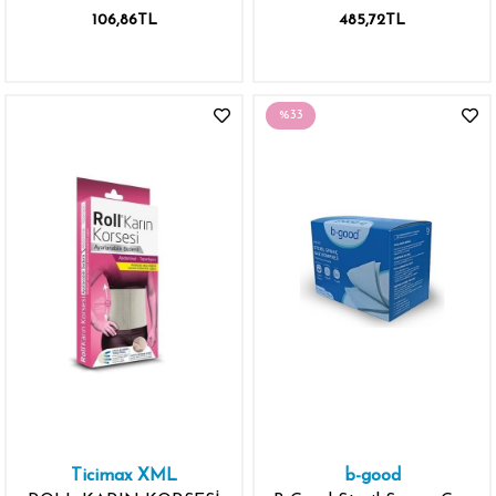
10 ADET
106,86TL
485,72TL
%33
Ticimax XML
b-good