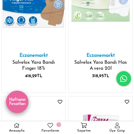
Eczanemarkt
Eczanemarkt
Salvelox Yara Bandı
Salvelox Yara Bandı Has
Finger 18'li
A.vera 20l
416,29TL
318,95TL
Haftanın
Fırsatları
0
Anasayfa
Favorilerim
Sepetim
Üye Girişi