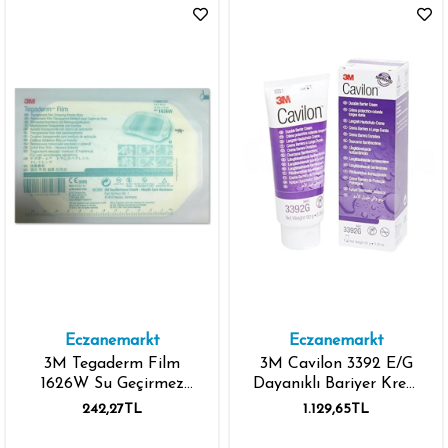
Eczanemarkt
Eczanemarkt
3M Tegaderm Film
3M Cavilon 3392 E/G
1626W Su Geçirmez
Dayanıklı Bariyer Krem
Örtü 10x12 cm - Tekli
92 gr
242,27TL
1.129,65TL