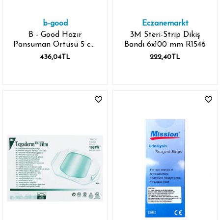
b-good
Eczanemarkt
B - Good Hazır
3M Steri-Strip Dikiş
Pansuman Örtüsü 5 cm
Bandı 6x100 mm R1546
x 7.5 cm 10 Adet
436,04TL
222,40TL