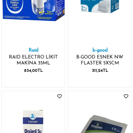
Raid
b-good
RAID ELECTRO LİKİT
B-GOOD ESNEK NW
MAKİNA 35ML
FLASTER 5X5CM
834,00TL
311,24TL