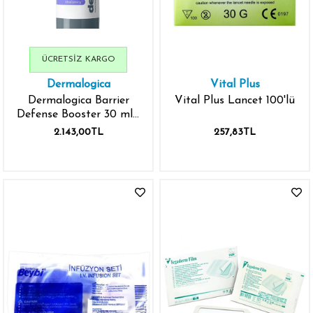
ÜCRETSIZ KARGO
Dermalogica
Vital Plus
Dermalogica Barrier
Vital Plus Lancet 100'lü
Defense Booster 30 ml -
Hassas Ciltler için
2.143,00TL
257,83TL
Nemlendirici Serum