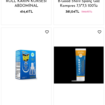
ROLL KARIN KORSESİ
B-Good Steril Spanç Gaz
ABDOMİNAL
Kompres 7,5*7,5 100'lü
414,41TL
381,04TL
566,95TL