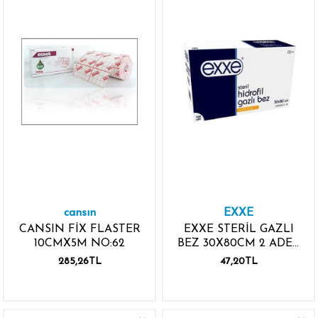
cansın
EXXE
CANSIN FİX FLASTER
EXXE STERİL GAZLI
10CMX5M NO:62
BEZ 30X80CM 2 ADET
30X40
285,26TL
47,20TL