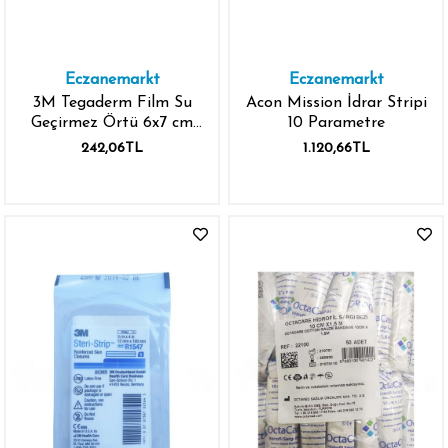
Eczanemarkt
Eczanemarkt
3M Tegaderm Film Su
Acon Mission İdrar Stripi
Geçirmez Örtü 6x7 cm
10 Parametre
1624W
242,06TL
1.120,66TL