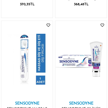
SOFY DİŞ FIRÇASI
SAĞLIKLI BEYAZLIK
370,35TL
368,48TL
SENSODYNE
SENSODYNE