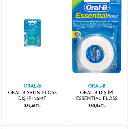
ORAL-B
ORAL-B
ORAL-B SATIN FLOSS
ORAL-B DİŞ İPİ
DİŞ İPİ 25MT
ESSENTİAL FLOSS
MINT 50 M
381,46TL
383,54TL