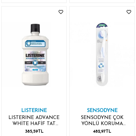
LISTERINE
SENSODYNE
LISTERINE ADVANCE
SENSODYNE ÇOK
WHİTE HAFİF TAT
YÖNLÜ KORUMA
250ML
MEDIUM DİŞ FIRÇASI
385,59TL
482,97TL