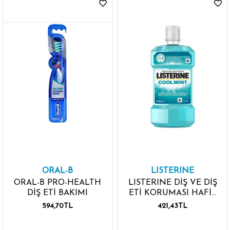
ORAL-B
LISTERINE
ORAL-B PRO-HEALTH
LISTERINE DİŞ VE DİŞ
DİŞ ETİ BAKIMI
ETİ KORUMASI HAFİF
TAT 250ML
594,70TL
421,43TL