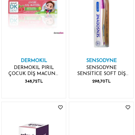
DERMOKIL
SENSODYNE
DERMOKIL PIRIL
SENSODYNE
ÇOCUK DİŞ MACUNU
SENSİTİCE SOFT DİŞ
AHUDUDU AROMALI
FIRÇASI
348,72TL
298,70TL
+3 YAŞ 50ML