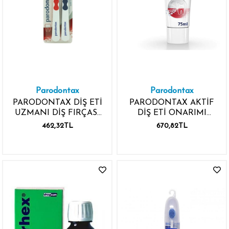
Parodontax
Parodontax
PARODONTAX DİŞ ETİ
PARODONTAX AKTİF
UZMANI DİŞ FIRÇASI
DİŞ ETİ ONARIMI
YUMUŞAK 1+1 SOFT
BEYAZLATICI 75ML DİŞ
462,32TL
670,82TL
MACUNU