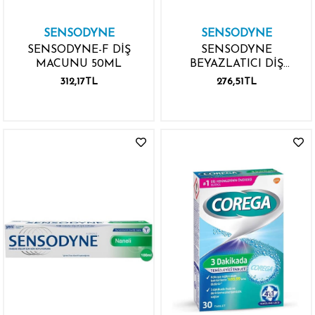
SENSODYNE
SENSODYNE
SENSODYNE-F DİŞ
SENSODYNE
MACUNU 50ML
BEYAZLATICI DİŞ
MACUNU 50ML
312,17TL
276,51TL