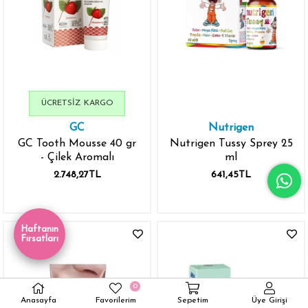
ÜCRETSIZ KARGO
GC
Nutrigen
GC Tooth Mousse 40 gr
Nutrigen Tussy Sprey 25
- Çilek Aromalı
ml
2.748,27TL
641,45TL
Haftanın
Fırsatları
0
Anasayfa
Favorilerim
Sepetim
Üye Girişi