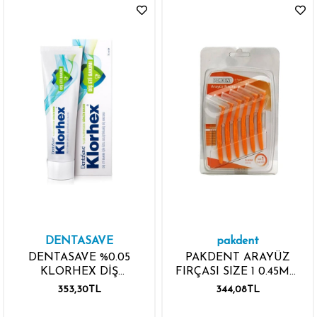
DENTASAVE
pakdent
DENTASAVE %0.05
PAKDENT ARAYÜZ
KLORHEX DİŞ
FIRÇASI SIZE 1 0.45MM
MACUNU 75ML
TURUNCU 6 ADET L
353,30TL
344,08TL
TİPİ