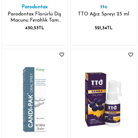
Parodontax
tto
Parodontax Florürlü Diş
TTO Ağız Spreyi 25 ml
Macunu Ferahlık Tam
Koruma 75 ml
430,53TL
521,34TL