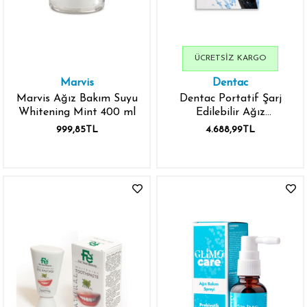
ÜCRETSIZ KARGO
Marvis
Dentac
Marvis Ağız Bakım Suyu
Dentac Portatif Şarj
Whitening Mint 400 ml
Edilebilir Ağız
Temizleme Duşu
999,85TL
4.688,99TL