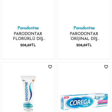
Parodontax
Parodontax
PARODONTAX
PARODONTAX
FLORÜRLÜ DİŞ
ORİJİNAL DİŞ
MACUNU 75ML
MACUNU 75ML
206,69TL
206,69TL