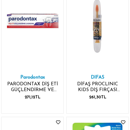
Parodontax
DIFAS
PARODONTAX DİŞ ETİ
DİFAŞ PROCLINIC
GÜÇLENDİRME VE
KIDS DİŞ FIRÇASI
KORUMA 75ML DİŞ
ÇOCUK
271,12TL
261,30TL
MACUNU