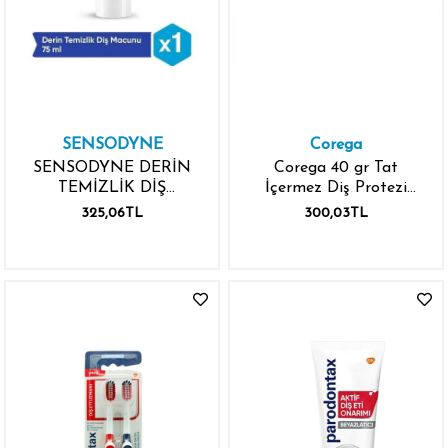
SENSODYNE
Corega
SENSODYNE DERİN
Corega 40 gr Tat
TEMİZLİK DİŞ
İçermez Diş Protezi
MACUNU 75ML
Yapıştırıcı Krem
325,06TL
300,03TL