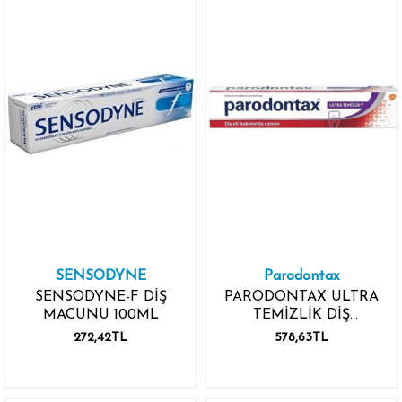
SENSODYNE
Parodontax
SENSODYNE-F DİŞ
PARODONTAX ULTRA
MACUNU 100ML
TEMİZLİK DİŞ
MACUNU 75ML
272,42TL
578,63TL