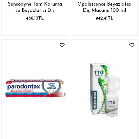
Sensodyne Tam Koruma
Opalescence Beyazlatıcı
ve Beyazlatıcı Diş
Diş Macunu 100 ml
Macunu 75 ml
456,13TL
942,41TL