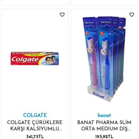
COLGATE
banat
COLGATE ÇÜRÜKLERE
BANAT PHARMA SLİM
KARŞI KALSİYUMLU
ORTA MEDIUM DİŞ
FLORURLÜ DİŞ
FIRÇASI
341,73TL
193,92TL