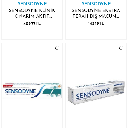
SENSODYNE
SENSODYNE
SENSODYNE KLİNİK
SENSODYNE EKSTRA
ONARIM AKTİF
FERAH DİŞ MACUNU
BEYAZLIK 75ML
100ML
409,77TL
143,19TL