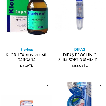
klorhex
DIFAS
KLORHEX %0.2 200ML
DİFAŞ PROCLINIC
GARGARA
SLIM SOFT 0.01MM DİŞ
FIRÇASI
177,39TL
1.168,06TL