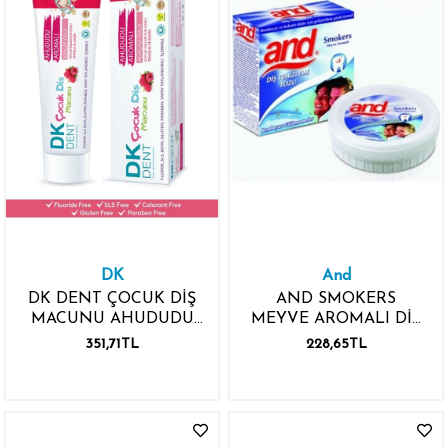
DK
And
DK DENT ÇOCUK DİŞ
AND SMOKERS
MACUNU AHUDUDU
MEYVE AROMALI DİŞ
AROMALI ADAÇAYI
TEMİZLEME TOZU
351,71TL
228,65TL
ÖZLÜ 50ML
40GR