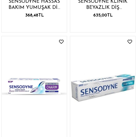
SENSODYNE HASSAS
SENSODYNE KLİNİK
BAKIM YUMUŞAK DİŞ
BEYAZLIK DİŞ
FIRÇASI
LEKELERİNE KARŞI
368,48TL
635,00TL
75ML DİŞ MACUNU