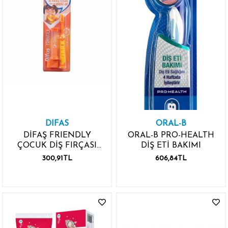
DIFAS
ORAL-B
DİFAŞ FRIENDLY
ORAL-B PRO-HEALTH
ÇOCUK DİŞ FIRÇASI
DİŞ ETİ BAKIMI
YUMUSAK+KUM SAATİ
300,91TL
606,84TL
HEDİYELİ