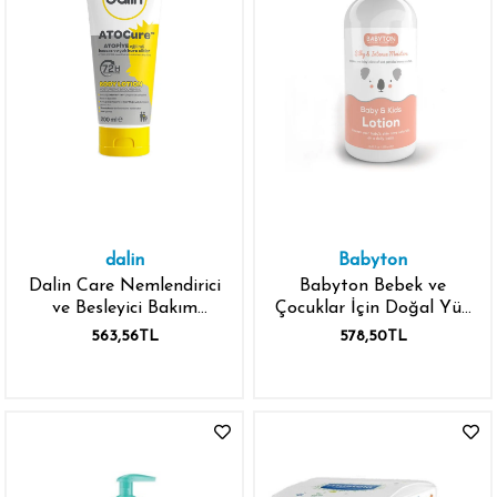
dalin
Babyton
Dalin Care Nemlendirici
Babyton Bebek ve
ve Besleyici Bakım
Çocuklar İçin Doğal Yüz
Losyonu 200 ml
ve Vücut Losyonu 250
563,56TL
578,50TL
ml