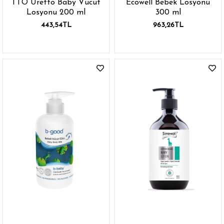
TTO Üretto Baby Vücut
Ecowell Bebek Losyonu
Losyonu 200 ml
300 ml
443,54TL
963,26TL