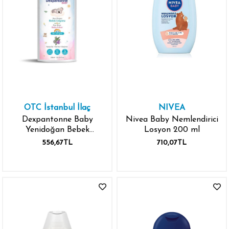
OTC İstanbul İlaç
NIVEA
Dexpantonne Baby
Nivea Baby Nemlendirici
Yenidoğan Bebek
Losyon 200 ml
Losyonu 300 ml
556,67TL
710,07TL