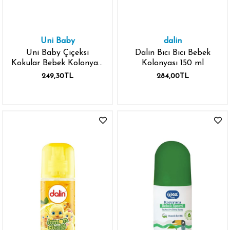
Uni Baby
dalin
Uni Baby Çiçeksi
Dalin Bıcı Bıcı Bebek
Kokular Bebek Kolonyası
Kolonyası 150 ml
150 ml
249,30TL
284,00TL