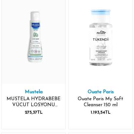
TÜKENDI
Mustela
Ouate Paris
MUSTELA HYDRABEBE
Ouate Paris My Soft
VÜCUT LOSYONU
Cleanser 150 ml
100ML
275,37TL
1.193,54TL