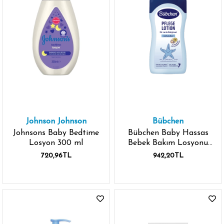
Johnson Johnson
Bübchen
Johnsons Baby Bedtime
Bübchen Baby Hassas
Losyon 300 ml
Bebek Bakım Losyonu
400 ml
720,96TL
942,20TL