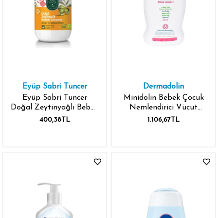
Eyüp Sabri Tuncer
Dermadolin
Eyüp Sabri Tuncer
Minidolin Bebek Çocuk
Doğal Zeytinyağlı Bebek
Nemlendirici Vücut
Losyonu 280 ml
Losyonu 250ml
400,38TL
1.106,67TL