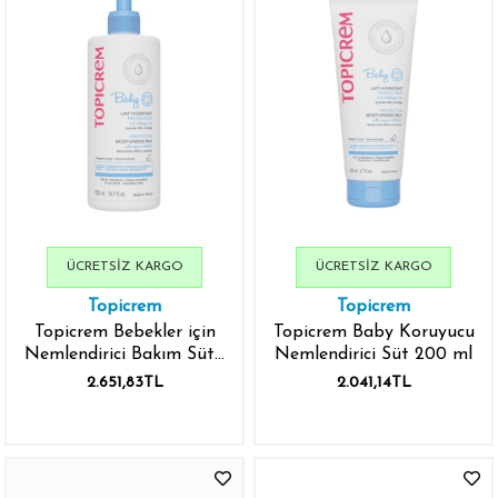
ÜCRETSIZ KARGO
ÜCRETSIZ KARGO
Topicrem
Topicrem
Topicrem Bebekler için
Topicrem Baby Koruyucu
Nemlendirici Bakım Sütü
Nemlendirici Süt 200 ml
500 ml
2.651,83TL
2.041,14TL