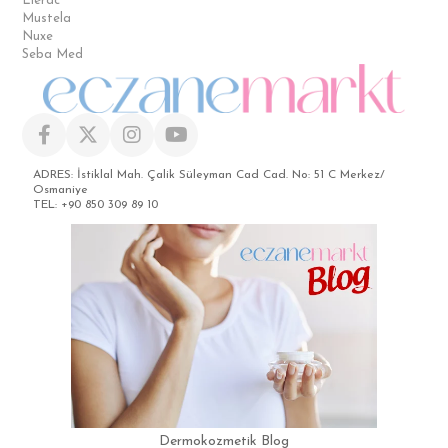
Lierac
Mustela
Nuxe
Seba Med
ADRES: İstiklal Mah. Çalik Süleyman Cad Cad. No: 51 C Merkez/
Osmaniye
TEL: +90 850 309 89 10
Dermokozmetik Blog