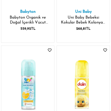
Babyton
Uni Baby
Babyton Organik ve
Uni Baby Bebeksi
Doğal İçerikli Vücut
Kokular Bebek Kolonyası
Koruyucu Sprey 100 ml
150 ml
559,92TL
268,81TL