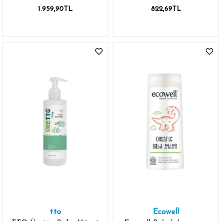
100 ml
1.959,90TL
822,69TL
tto
Ecowell