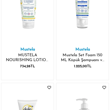
Mustela
Mustela
MUSTELA
Mustela Set Foam 150
NOURISHING LOTION
ML Köpük Şampuanı ve
WITH COLD CREAM
40 ML Saç
734,26TL
1.225,00TL
200ML BESLEYİCİ
Pullanmalarına Krem
VÜCUT LOSYONU