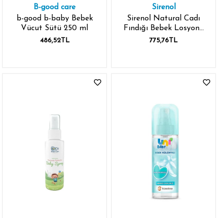
B-good care
Sirenol
b-good b-baby Bebek
Sirenol Natural Cadı
Vücut Sütü 250 ml
Fındığı Bebek Losyonu
250 ml
486,52TL
775,76TL