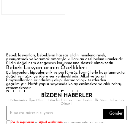
Bebek losyonları, bebeklerin hassas cildini nemlendirmek,
yumuşatmak ve korumak amacıyla kullanılan özel bakım ürünleridir.
Cildin doğal nem dengesinin korunmasına destek olmaktadır.
Bebek Losyonlarının Özellikleri
Bu losyonlar, hipoalerjenik ve parfümsüz formüllerle hazırlanmakta,
doğal ve nazik içeriklere yer verilmektedir. Alkol ve zararlı
kimyasallardan arındırılmış olup, dermatolojik testlerden
geçirilmiştir. Hafif yapısı sayesinde kolay emilmekte ve cildi tahriş
etmemektedir.
Bebek Losyonlarının Faydaları
BİZDEN HABERLER
Bebeklerin cildi nemlenmekte, kuruluk ve tahrişler önlenmekte, cilt
Bültenimize Üye Olun ! Tüm İndirim ve Fırsatlardan İlk Sizin Haberiniz
bariyeri güçlendirilmektedir. Düzenli kullanımla cilt yumuşak ve
Olsun !
pürüzsüz kalmakta, dış etkenlere karşı direnç artırılmaktadır.
Bebeklerin konforu ve rahatlığı desteklenmektedir.
Bebek Losyonları Kullanırken Dikkat Edilmesi
Gönder
Gerekenler
Üyelik koşullarını
ve
kişisel verilerimin
korunmasını kabul ediyorum.
Ürünler temiz ve kuru cilde nazikçe uygulanmalı, aşırı kullanımdan
kaçınılmalıdır. Alerjik reaksiyon durumunda kullanımı durdurulmalı ve
doktor görüşü alınmalıdır. Ürün seçimi bebek cilt tipine ve yaşına