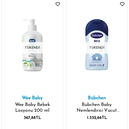
TÜKENDI
TÜKENDI
Wee Baby
Bübchen
Wee Baby Bebek
Bübchen Baby
Losyonu 200 ml
Nemlendirici Vücut
Losyonu Sheabutter ve
367,88TL
1.332,66TL
Panthenol Sensitive 400
ml