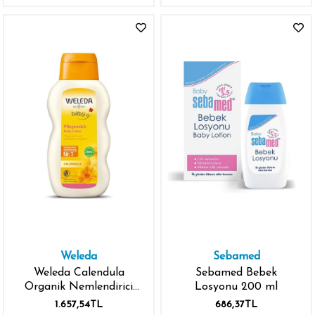
Weleda
Sebamed
Weleda Calendula
Sebamed Bebek
Organik Nemlendirici
Losyonu 200 ml
Vücut Losyonu 200 ml
1.657,54TL
686,37TL