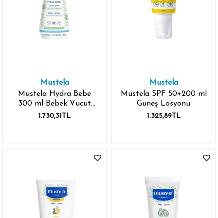
Mustela
Mustela
Mustela Hydra Bebe
Mustela SPF 50+200 ml
300 ml Bebek Vücut
Güneş Losyonu
Losyonu
1.730,31TL
1.325,89TL