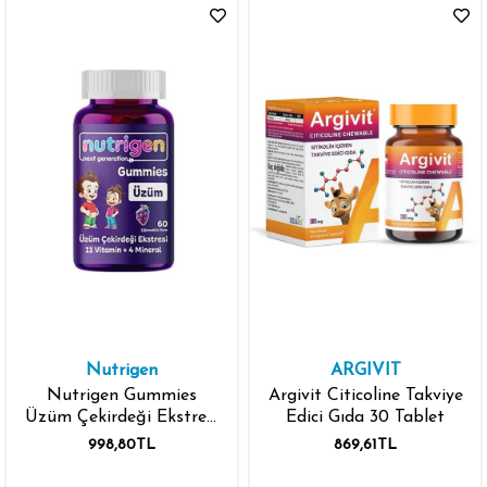
Nutrigen
ARGIVIT
Nutrigen Gummies
Argivit Citicoline Takviye
Üzüm Çekirdeği Ekstresi
Edici Gıda 30 Tablet
11 Vitamin + Mineral 60
998,80TL
869,61TL
Çiğnenebilir Form