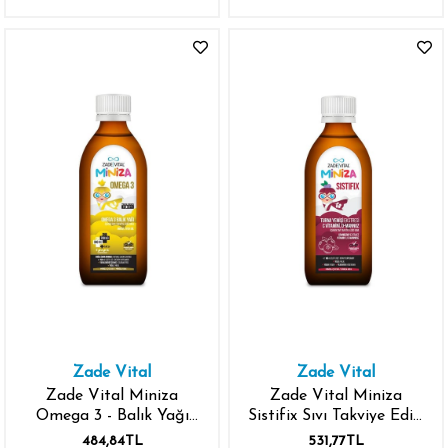
Zade Vital
Zade Vital
Zade Vital Miniza
Zade Vital Miniza
Omega 3 - Balık Yağı
Sistifix Sıvı Takviye Edici
İçeren Sıvı Takviye Edici
Gıda 150 ml
484,84TL
531,77TL