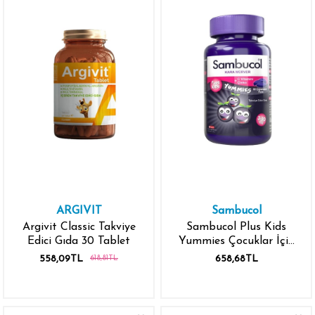
ARGIVIT
Sambucol
Argivit Classic Takviye
Sambucol Plus Kids
Edici Gıda 30 Tablet
Yummies Çocuklar İçin
Takviye Edici Gıda 60
558,09TL
658,68TL
618,81TL
Tablet