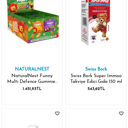
NATURALNEST
Swiss Bork
NaturalNest Funny
Swiss Bork Super Immoo
Multi Defence Gummies
Takviye Edici Gıda 150 ml
36 Poşet
1.451,93TL
543,62TL