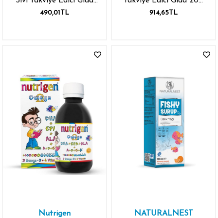
Sıvı Takviye Edici Gıda
Takviye Edici Gıda 200
150 ml
ml
490,01TL
914,65TL
Nutrigen
NATURALNEST