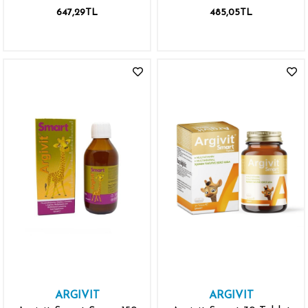
Edici Gıda 30 Kapsül
647,29TL
485,05TL
ARGIVIT
ARGIVIT