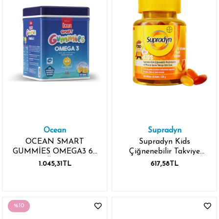
Ocean
Supradyn
OCEAN SMART
Supradyn Kids
GUMMİES OMEGA3 64
Çiğnenebilir Takviye
ADET ÇİĞNENEBİLİR
Edici Gıda 60 Adet
1.045,31TL
617,58TL
JEL FORM
%10