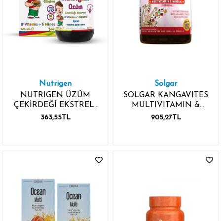
Nutrigen
Solgar
NUTRIGEN ÜZÜM
SOLGAR KANGAVITES
ÇEKİRDEĞİ EKSTRELİ
MULTIVITAMIN &
VİTAMİN MİMERAL
MINERAL 60 TABLET
363,55TL
905,27TL
200ML ŞURUP