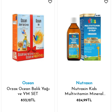
Ocean
Nutraxın
Orzax Ocean Balık Yağı
Nutraxin Kids
ve VM SET
Multivitamin Mineral
Şurup 150 ml
833,12TL
624,99TL