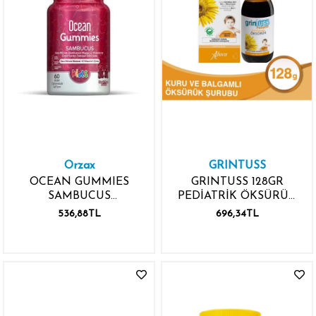
Orzax
GRINTUSS
OCEAN GUMMIES
GRINTUSS 128GR
SAMBUCUS
PEDİATRİK ÖKSÜRÜK
KARAMÜRVER C
ŞURUBU
536,88TL
696,34TL
ÇİNKO 60 ADET