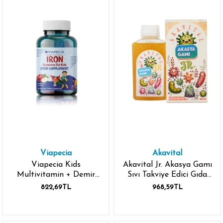
Viapecia
Akavital
Viapecia Kids
Akavital Jr. Akasya Gamı
Multivitamin + Demir
Sıvı Takviye Edici Gıda
Gummies Takviye Edici
300 ml
822,69TL
968,59TL
Gıda 60 Adet