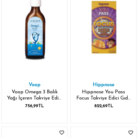
Voop
Hippnose
Voop Omega 3 Balık
Hippnose You Pass
Yağı İçeren Takviye Edici
Focus Takviye Edici Gıda
Gıda 150 ml
200 ml
756,99TL
822,69TL