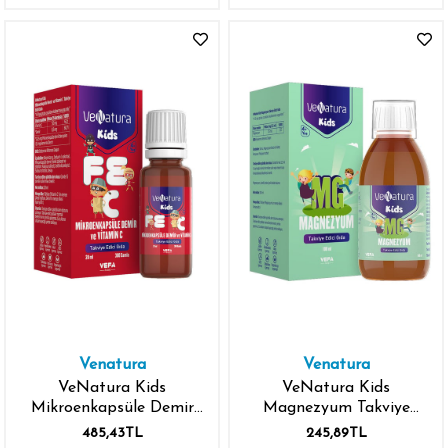
Venatura
Venatura
VeNatura Kids
VeNatura Kids
Mikroenkapsüle Demir
Magnezyum Takviye
ve Vitamin C Takviye
Edici Gıda 100 ml
485,43TL
245,89TL