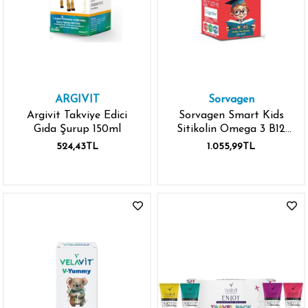
ARGIVIT
Sorvagen
Argivit Takviye Edici
Sorvagen Smart Kids
Gıda Şurup 150ml
Sitikolin Omega 3 B12
150 ml Sıvı
524,43TL
1.055,99TL