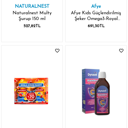
NATURALNEST
Afye
Naturalnest Multy
Afye Kids Güçlendirilmiş
Şurup 150 ml
Şeker Omega3-Royal
Jelly 130 gr
527,82TL
691,30TL