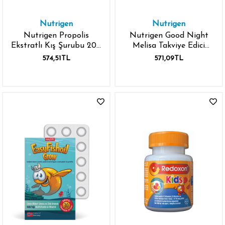
Nutrigen
Nutrigen
Nutrigen Propolis
Nutrigen Good Night
Ekstratlı Kış Şurubu 200
Melisa Takviye Edici
ml
Gıda 100 ml
574,51TL
571,09TL