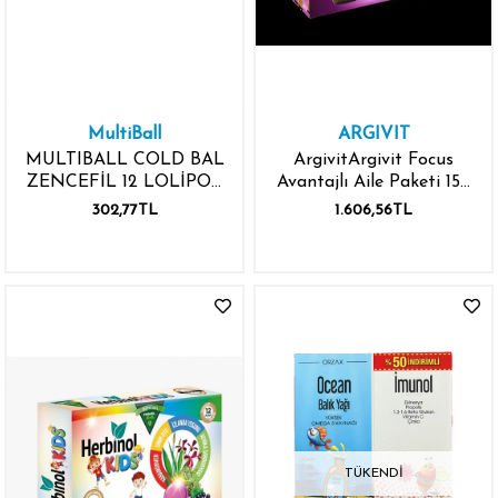
MultiBall
ARGIVIT
MULTIBALL COLD BAL
ArgivitArgivit Focus
ZENCEFİL 12 LOLİPOP
Avantajlı Aile Paketi 150
PASTİL
ml x2
302,77TL
1.606,56TL
TÜKENDI