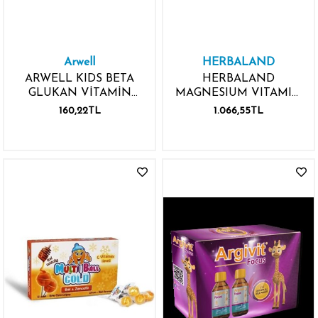
Arwell
HERBALAND
ARWELL KIDS BETA
HERBALAND
GLUKAN VİTAMİN
MAGNESIUM VITAMIN
MİNERALLER İÇEREN
B6 60 GUMMIES
160,22TL
1.066,55TL
200ML ŞURUP