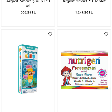
Argivit Smart Şurup 150
Argivit Smart 30 Tablet
ml
582,24TL
1.249,28TL