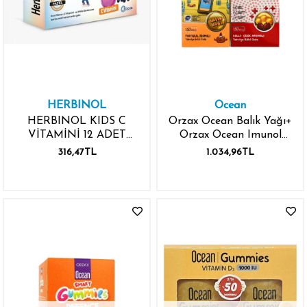
HERBINOL
Ocean
HERBINOL KIDS C
Orzax Ocean Balık Yağı+
VİTAMİNİ 12 ADET
Orzax Ocean Imunol
PASTİL KARAMÜRVER
Takviye Edici Gıda 150 ml
316,47TL
1.034,96TL
SİNİROTU İZLANDA
İndirimli
YOSUNU