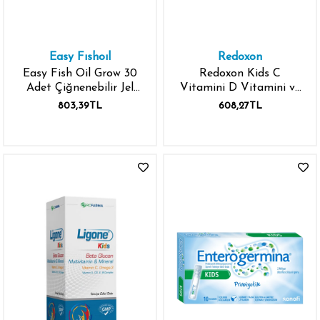
Easy Fıshoıl
Redoxon
Easy Fish Oil Grow 30
Redoxon Kids C
Adet Çiğnenebilir Jel
Vitamini D Vitamini ve
Form
Çinko İçeren
803,39TL
608,27TL
Çiğnenebilir Tablet 60
Adet