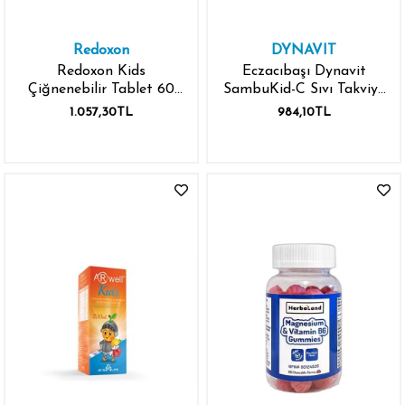
Redoxon
DYNAVIT
Redoxon Kids
Eczacıbaşı Dynavit
Çiğnenebilir Tablet 60
SambuKid-C Sıvı Takviye
Adet Avantajlı Paket
Edici Gıda 150 ml
1.057,30TL
984,10TL