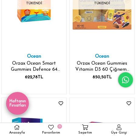
TÜKENDI
TÜKENDI
Ocean
Ocean
Orzax Ocean Smart
Orzax Ocean Gummies
Gummies Defence 64
Vitamin D3 60 Çiğneme
Çiğnenebilir Tablet
Form - 2. %50 İndirimli
622,78TL
850,50TL
Haftanın
Fırsatları
0
Anasayfa
Favorilerim
Sepetim
Üye Girişi