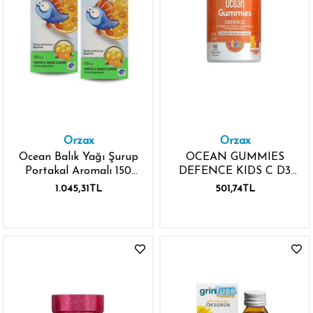
Orzax
Orzax
Ocean Balık Yağı Şurup
OCEAN GUMMIES
Portakal Aromalı 150
DEFENCE KIDS C D3
ml+150 ml Ocean Multi
ÇİNKO 60 ADET
1.045,31TL
501,74TL
Şurup Ballı-Portakal
ÇİĞNENEBİLİR JEL
Aromalı
FORM