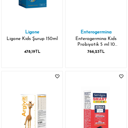
Ligone
Enterogermina
Ligone Kids Şurup 150ml
Enterogermina Kids
Probiyotik 5 ml 10
Flakon
478,19TL
766,23TL