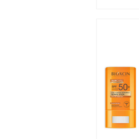
Lina
Loreal Paris
Lubex
Luv It
Mara
Maruderm
Meditech