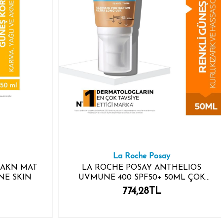
La Roche Posay
 AKN MAT
LA ROCHE POSAY ANTHELIOS
NE SKIN
UVMUNE 400 SPF50+ 50ML ÇOK
YÜKSEK KORUMALI RENKLİ
774,28TL
NEMLENDİRİCİ KREM