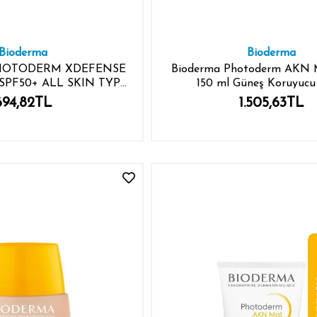
Bioderma
Bioderma
HOTODERM XDEFENSE
Bioderma Photoderm AKN 
SPF50+ ALL SKIN TYPE
150 ml Güneş Koruyuc
40ML
694,82TL
1.505,63TL