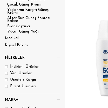
Çocuk Güneş Kremi
Yaşlanma Karşıtı Güneş
Kremi
After Sun Güneş Sonrası
Bakım
Bronzlaştırıcı
Vücut Güneş Yağı
Medikal
Kişisel Bakım
Makyaj Malzemesi
FILTRELER
DENEME
İndirimli Ürünler
Göz Damlası
Yeni Ürünler
Hijyen Ürünleri
Ücretsiz Kargo
Ev & Yaşam
Fırsat Ürünleri
Aromaterapi
Diş Sağlığı
MARKA
Genel Sağlık