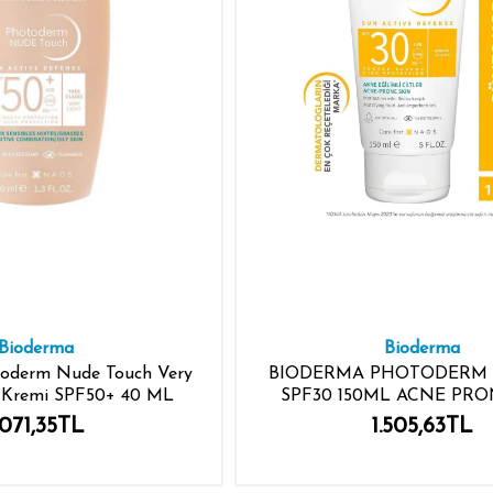
Bioderma
Bioderma
oderm Nude Touch Very
BIODERMA PHOTODERM
 Kremi SPF50+ 40 ML
SPF30 150ML ACNE PRO
.071,35TL
1.505,63TL