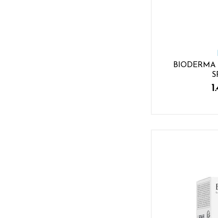
Dermoskin
DEXPANTONNE
DRB
DUCRAY
Eczanemarkt
BIODERMA
Eda Taşpınar
S
Eliamora
1
Embryolisse
Esomed
Esthederm
Etat Pur
Eucerin
Exeless
FACTOR
Filorga
Focus Pharma
Garnier