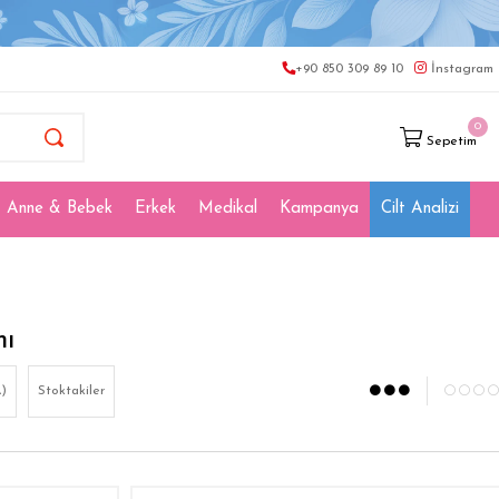
+90 850 309 89 10
İnstagram
0
Sepetim
Anne & Bebek
Erkek
Medikal
Kampanya
Cilt Analizi
mı
)
Stoktakiler