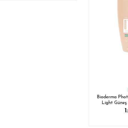
Vücut Bakım
Bioderma
BioNike
Vitamin Sağlık
Bionnex
Doğal-Organik Bakım
Bioxcin
Anne & Bebek
CAPICADE
Erkek Bakım Ürünleri
CAUDALIE
Ağız Bakım
Celenes By Sweden
Kampanya
CELERITT
Cell Fusion
Celloxy
Cerave
Chicco
Christian Breton
Bioderma Phot
Light Güneş
Cire
1
Cire Aseptine
CLAIRIAL
Clarins