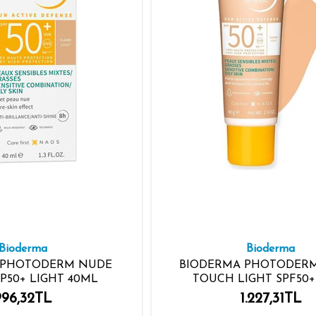
Bioderma
Bioderma
 PHOTODERM NUDE
BIODERMA PHOTODER
P50+ LIGHT 40ML
TOUCH LIGHT SPF50+
996,32TL
1.227,31TL