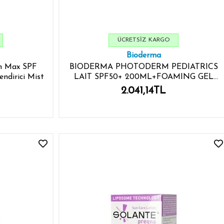
ÜCRETSIZ KARGO
Bioderma
m Max SPF
BIODERMA PHOTODERM PEDIATRICS
ndirici Mist
LAIT SPF50+ 200ML+FOAMING GEL
200ML BEBEK VE ÇOCUK HASSAS CİLT
2.041,14TL
BAKIM SETİ