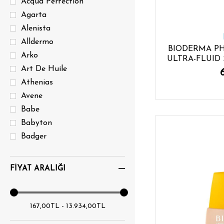
Acqua Perfection
Sigara Aksesuarları
Agarta
Organik Ürünler
Alenista
Kahve & Çay
Alldermo
BIODERMA P
Tatlandırıcı
Arko
ULTRA-FLUID 
Vücut Spreyi
Art De Huile
Tıraş Makinesi
Athenias
Saç Kurutma Makinesi
Avene
Babe
Saç Şekillendirici
Babyton
Tartı
Badger
Tarak ve Fırçalar
Beauty
Parfüm
Bebak
FIYAT ARALIĞI
Özel Fiyat
BEEO
Kategorisiz
Bee'O
Cilt Bakımı
b-good
167,00TL - 13.934,00TL
Saç Bakımı
B-Good