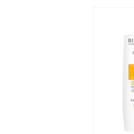
CLINICLAB
Cliniclife
Clinique
Color Natural
Cosmed
Darphin
DARPİNG
Daylong
Dead Sea Beyond
Derinex
Dermaderm
DermaPlus
DERMAVIA
Dermo Clean
DERMOKIL
Dermolife