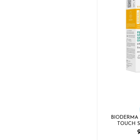
GENOSYS
Hada Labo Tokyo
Hamilton
Hawaiian Tropic
Heliocare
Humre
Incia
Incia
INSTITUT ESTHEDERM
Institut Esthederm
ISDIN
Isıs
ISIS PHARMA
La Roche Posay
BIODERMA
TOUCH S
Lancaster
Lierac