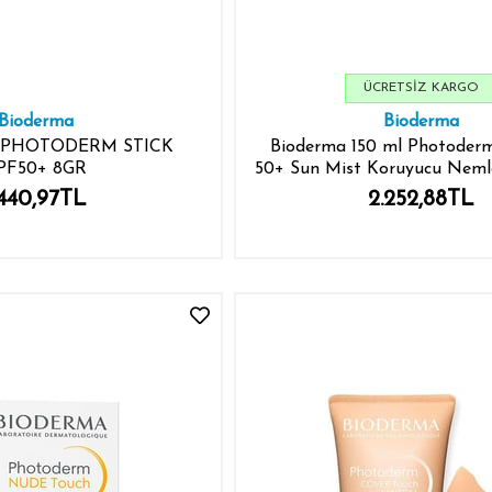
ÜCRETSIZ KARGO
Bioderma
Bioderma
 PHOTODERM STICK
Bioderma 150 ml Photoder
PF50+ 8GR
50+ Sun Mist Koruyucu Nemle
.440,97TL
2.252,88TL