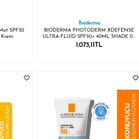
Bioderma
Mat SPF30
BIODERMA PHOTODERM XDEFENSE
u Krem
ULTRA-FLUID SPF50+ 40ML SHADE 02
LIGHT
1.073,11TL