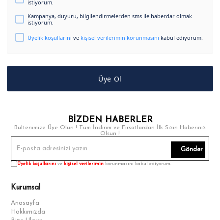
istiyorum.
Kampanya, duyuru, bilgilendirmelerden sms ile haberdar olmak
istiyorum.
Üyelik koşullarını
ve
kişisel verilerimin korunmasını
kabul ediyorum.
Üye Ol
BİZDEN HABERLER
Bültenimize Üye Olun ! Tüm İndirim ve Fırsatlardan İlk Sizin Haberiniz
Olsun !
Gönder
Üyelik koşullarını
ve
kişisel verilerimin
korunmasını kabul ediyorum.
Kurumsal
Anasayfa
Hakkımızda