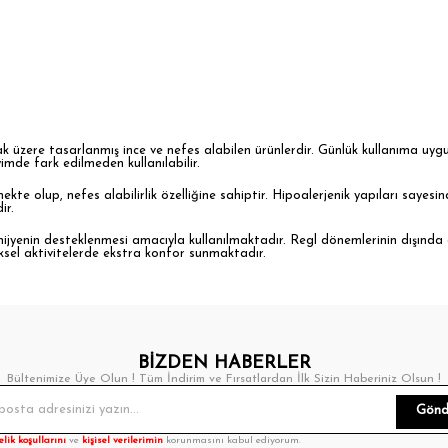
mak üzere tasarlanmış ince ve nefes alabilen ürünlerdir. Günlük kullanıma uy
imde fark edilmeden kullanılabilir.
te olup, nefes alabilirlik özelliğine sahiptir. Hipoalerjenik yapıları sayesin
ir.
 hijyenin desteklenmesi amacıyla kullanılmaktadır. Regl dönemlerinin dışında
iksel aktivitelerde ekstra konfor sunmaktadır.
eninin korunmasına yardımcı olur. Nem ve kötü kokuların önlenmesi, cilt sağ
altılmasına katkı sağlamaktadır.
BİZDEN HABERLER
Bültenimize Üye Olun ! Tüm İndirim ve Fırsatlardan İlk Sizin Haberiniz Olsun !
Gönd
elik koşullarını
ve
kişisel verilerimin
korunmasını kabul ediyorum.