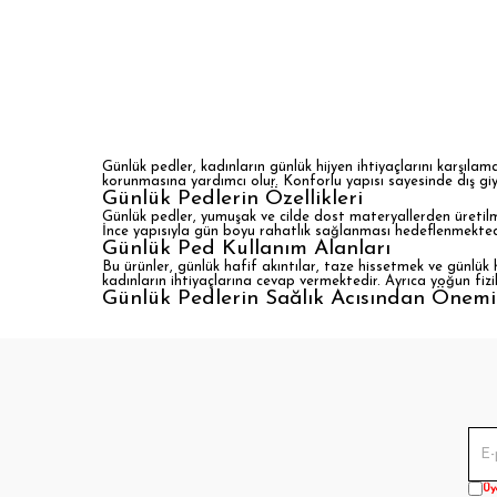
Günlük pedler, kadınların günlük hijyen ihtiyaçlarını karşıla
korunmasına yardımcı olur. Konforlu yapısı sayesinde dış giy
Günlük Pedlerin Özellikleri
Günlük pedler, yumuşak ve cilde dost materyallerden üretilmek
İnce yapısıyla gün boyu rahatlık sağlanması hedeflenmekted
Günlük Ped Kullanım Alanları
Bu ürünler, günlük hafif akıntılar, taze hissetmek ve günlük
kadınların ihtiyaçlarına cevap vermektedir. Ayrıca yoğun fiz
Günlük Pedlerin Sağlık Açısından Önemi
Düzenli ve doğru günlük ped kullanımı, genital bölgenin hijy
ürünlerin tercih edilmesi, tahriş ve enfeksiyon risklerinin az
Üy