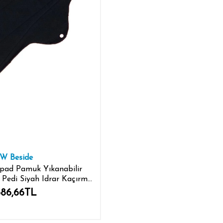
W Beside
ipad Pamuk Yıkanabilir
 Pedi Siyah Idrar Kaçırma
 & Lohusa Xl
586,66TL