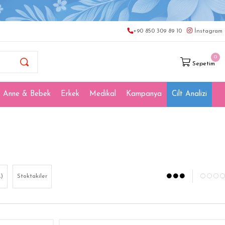
+90 850 309 89 10
İnstagram
0
Sepetim
Anne & Bebek
Erkek
Medikal
Kampanya
Cilt Analizi
d
)
Stoktakiler