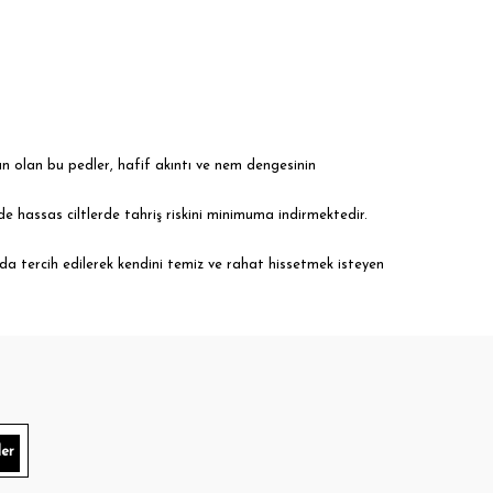
gun olan bu pedler, hafif akıntı ve nem dengesinin
de hassas ciltlerde tahriş riskini minimuma indirmektedir.
 da tercih edilerek kendini temiz ve rahat hissetmek isteyen
lığının desteklenmesi açısından önem taşımaktadır. Kaliteli
er