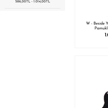
586,00TL - 1.014,00TL
W - Beside Y
Pamuklu
1