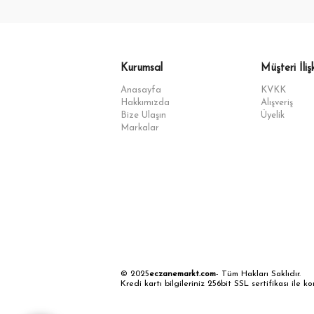
Kurumsal
Müşteri İlişk
Anasayfa
KVKK
Hakkımızda
Alışveriş
Bize Ulaşın
Üyelik
Markalar
© 2025
eczanemarkt.com
- Tüm Hakları Saklıdır.
Kredi kartı bilgileriniz 256bit SSL sertifikası ile k