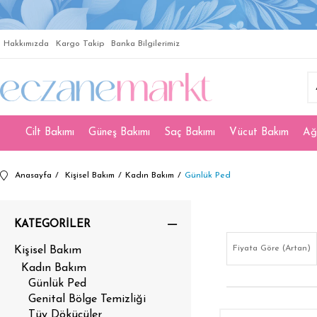
Hakkımızda
Kargo Takip
Banka Bilgilerimiz
Cilt Bakımı
Güneş Bakımı
Saç Bakımı
Vücut Bakım
Ağ
Anasayfa
Kişisel Bakım
Kadın Bakım
Günlük Ped
KATEGORILER
Fiyata Göre (Artan)
Kişisel Bakım
Kadın Bakım
Günlük Ped
Genital Bölge Temizliği
Tüy Dökücüler