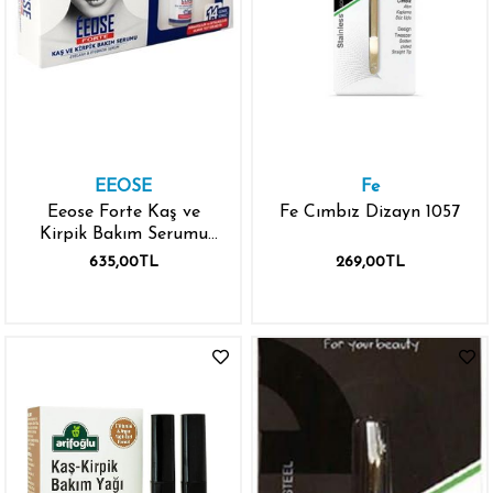
EEOSE
Fe
Eeose Forte Kaş ve
Fe Cımbız Dizayn 1057
Kirpik Bakım Serumu
10ml
635,00TL
269,00TL