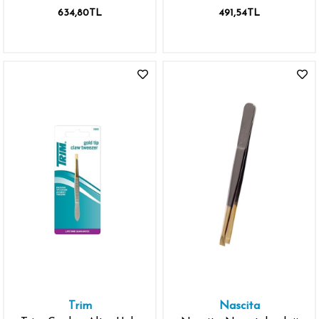
Kaş Serumu 3 ml
634,80TL
491,54TL
Trim
Nascita