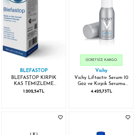
ÜCRETSIZ KARGO
BLEFASTOP
Vichy
BLEFASTOP KIRPIK
Vichy Liftactiv Serum 10
KAS TEMIZLEME
Göz ve Kirpik Serumu
KOPUGU 150 ML
15ml
1.202,54TL
4.425,73TL