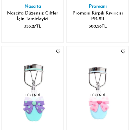
Nascita
Promani
Nascita Düzensiz Ciltler
Promani Kirpik Kıvırıcısı
İçin Temizleyici
PR-811
353,27TL
300,58TL
TÜKENDI
TÜKENDI