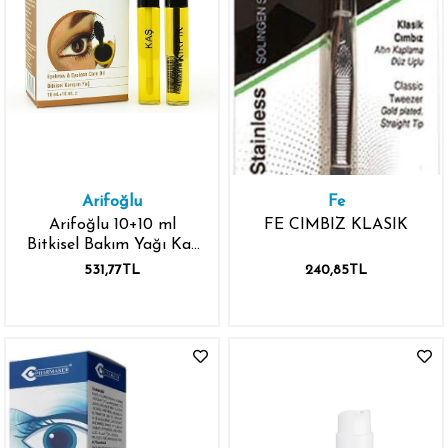
Arifoğlu
Fe
Arifoğlu 10+10 ml
FE CIMBIZ KLASIK
Bitkisel Bakım Yağı Kaş
ve Kirpik İçin
531,77TL
240,85TL