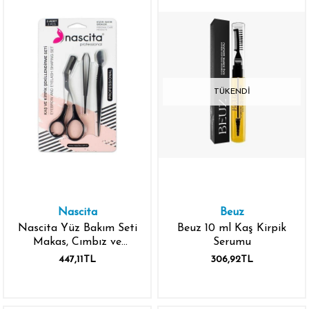
TÜKENDI
Nascita
Beuz
Nascita Yüz Bakım Seti
Beuz 10 ml Kaş Kirpik
Makas, Cımbız ve
Serumu
Ustura - 11
447,11TL
306,92TL