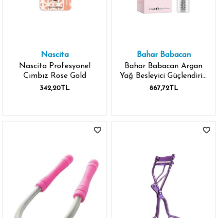
Nascita
Bahar Babacan
Nascita Profesyonel
Bahar Babacan Argan
Cımbız Rose Gold
Yağ Besleyici Güçlendirici
Etkili Kaş ve Kirpik
342,20TL
867,72TL
Serumu 5 ml