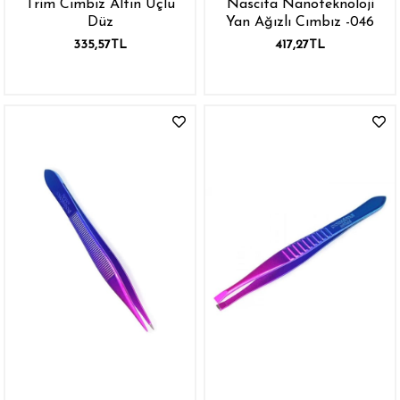
Trim Cımbız Altın Uçlu
Nascita Nanoteknoloji
Düz
Yan Ağızlı Cımbız -046
335,57TL
417,27TL