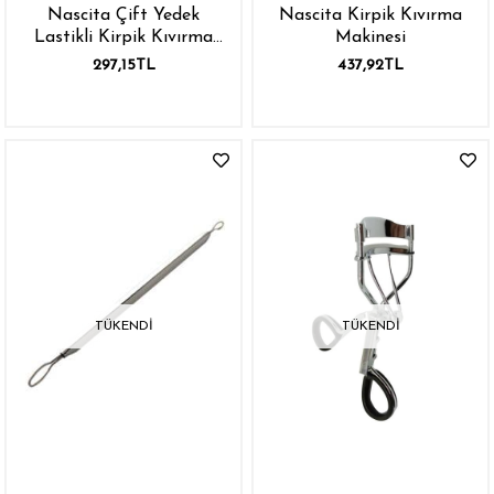
Nascita Çift Yedek
Nascita Kirpik Kıvırma
Lastikli Kirpik Kıvırma
Makinesi
Aleti
297,15TL
437,92TL
TÜKENDI
TÜKENDI