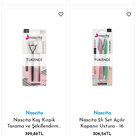
TÜKENDI
TÜKENDI
Nascita
Nascita
Nascita Kaş Kirpik
Nascita 2li Set Açılır
Tarama ve Şekillendirme
Kapanır Ustura - 16
Seti
399,86TL
306,54TL