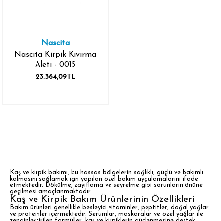
Nascita
Nascita Kirpik Kıvırma
Aleti - 0015
23.364,09TL
Kaş ve kirpik bakımı, bu hassas bölgelerin sağlıklı, güçlü ve bakımlı
kalmasını sağlamak için yapılan özel bakım uygulamalarını ifade
etmektedir. Dökülme, zayıflama ve seyrelme gibi sorunların önüne
geçilmesi amaçlanmaktadır.
Kaş ve Kirpik Bakım Ürünlerinin Özellikleri
Bakım ürünleri genellikle besleyici vitaminler, peptitler, doğal yağlar
ve proteinler içermektedir. Serumlar, maskaralar ve özel yağlar ile
zenginleştirilen formüller, kaş ve kirpiklerin güçlenmesine destek