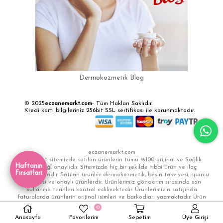
Dermokozmetik Blog
© 2025
eczanemarkt.com
- Tüm Hakları Saklıdır.
Kredi kartı bilgileriniz 256bit SSL sertifikası ile korunmaktadır.
eczanemarkt.com
E-Ticaret sitemizde satılan ürünlerin tümü %100 orijinal ve Sağlık
Haftanın
Bakanlığı onaylıdır. Sitemizde hiç bir şekilde tıbbi ürün ve ilaç
Fırsatları
satılmamaktadır. Satılan ürünler dermokozmetik, besin takviyesi, sporcu
takviyesi ve onaylı ürünlerdir. Ürünlerimiz gönderim sırasında son
kullanma tarihleri kontrol edilmektedir. Ürünlerimizin satışında
faturalarda ürünlerin orijinal isimleri ve barkodları yazmaktadır. Ürün
görselleri markaya ait olup açıklamalarda herhangi bir tavsiye ya da
0
yönlendirme yapılmamaktadır.
Anasayfa
Favorilerim
Sepetim
Üye Girişi