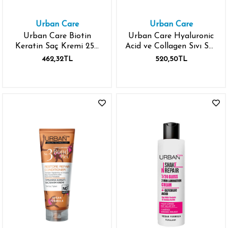
Urban Care
Urban Care
Urban Care Biotin
Urban Care Hyaluronic
Keratin Saç Kremi 250
Acid ve Collagen Sıvı Saç
ml
Bakım Kremi 200 ml
462,32TL
520,50TL