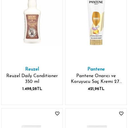
Reuzel
Pantene
Reuzel Daily Conditioner
Pantene Onarıcı ve
350 ml
Koruyucu Saç Kremi 275
ml
1.498,28TL
421,96TL