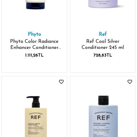
Phyto
Ref
Phyto Color Radiance
Ref Cool Silver
Enhancer Conditioner
Conditioner 245 ml
Boyalı Saçlar İçin 175 ML
1.111,26TL
728,83TL