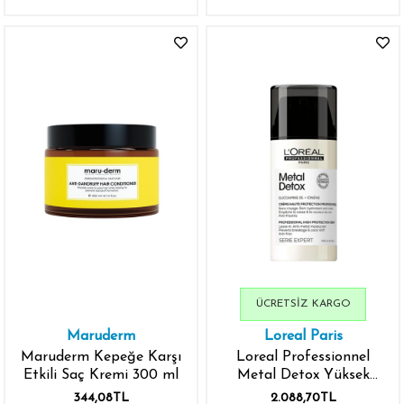
ÜCRETSIZ KARGO
Maruderm
Loreal Paris
Maruderm Kepeğe Karşı
Loreal Professionnel
Etkili Saç Kremi 300 ml
Metal Detox Yüksek
Korumalı Krem 100 ml
344,08TL
2.088,70TL