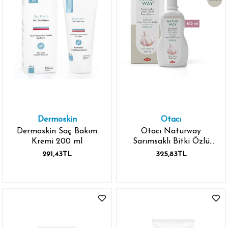
Dermoskin
Otacı
Dermoskin Saç Bakım
Otacı Naturway
Kremi 200 ml
Sarımsaklı Bitki Özlü
Kokusuz Saç Kremi 300
291,43TL
325,83TL
ml