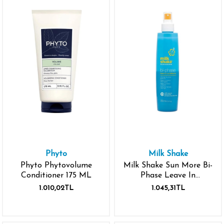
Phyto
Milk Shake
Phyto Phytovolume
Milk Shake Sun More Bi-
Conditioner 175 ML
Phase Leave In
Conditioner 250 ml
1.010,02TL
1.045,31TL