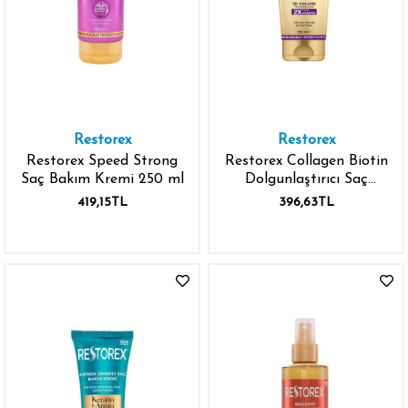
Restorex
Restorex
Restorex Speed Strong
Restorex Collagen Biotin
Saç Bakım Kremi 250 ml
Dolgunlaştırıcı Saç
Bakım Kremi 250 ml
419,15TL
396,63TL