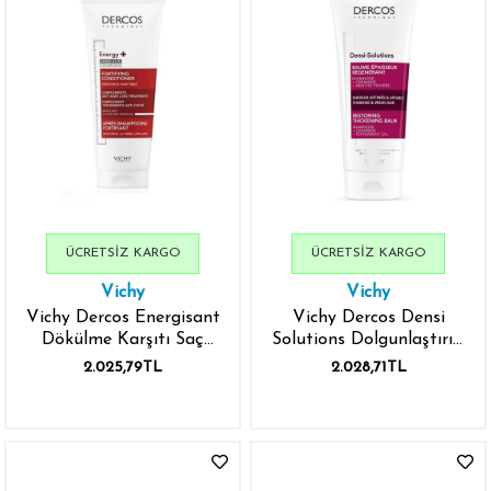
ÜCRETSIZ KARGO
ÜCRETSIZ KARGO
Vichy
Vichy
Vichy Dercos Energisant
Vichy Dercos Densi
Dökülme Karşıtı Saç
Solutions Dolgunlaştırıcı
Kremi 200 ml
Saç Kremi 200 ml
2.025,79TL
2.028,71TL