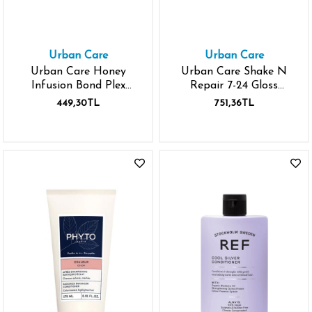
Urban Care
Urban Care
Urban Care Honey
Urban Care Shake N
Infusion Bond Plex
Repair 7-24 Gloss
Yıpranma Karşıtı Saç
Laminasyon Parlaklık
449,30TL
751,36TL
Bakım Kremi 250 ml
Etkili Durulanan Bakım
Kremi 200 ml