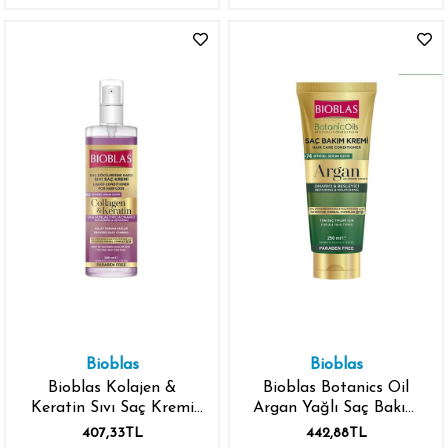
Bioblas
Bioblas
Bioblas Kolajen &
Bioblas Botanics Oil
Keratin Sıvı Saç Kremi
Argan Yağlı Saç Bakım
200 ml
Kremi 250 ml
407,33TL
442,88TL