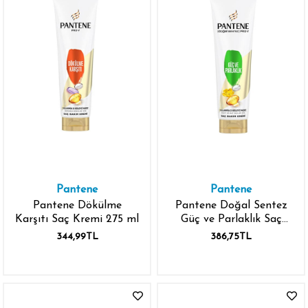
Pantene
Pantene
Pantene Dökülme
Pantene Doğal Sentez
Karşıtı Saç Kremi 275 ml
Güç ve Parlaklık Saç
Kremi 275 ml
344,99TL
386,75TL