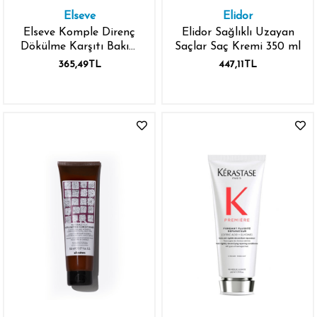
Elseve
Elidor
Elseve Komple Direnç
Elidor Sağlıklı Uzayan
Dökülme Karşıtı Bakım
Saçlar Saç Kremi 350 ml
Kremi 250 ml
365,49TL
447,11TL