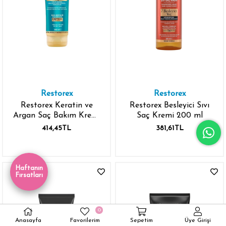
Restorex
Restorex
Restorex Keratin ve
Restorex Besleyici Sıvı
Argan Saç Bakım Kremi
Saç Kremi 200 ml
250 ml
414,45TL
381,61TL
Haftanın
Fırsatları
0
Anasayfa
Favorilerim
Sepetim
Üye Girişi