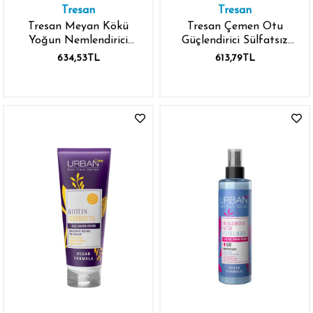
Tresan
Tresan
Tresan Meyan Kökü
Tresan Çemen Otu
Yoğun Nemlendirici
Güçlendirici Sülfatsız
Sülfatsız Bakım Saç
Bakım Şampuanı 300 ml
634,53TL
613,79TL
Kremi 300 ml