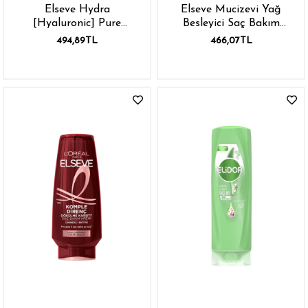
Elseve Hydra
Elseve Mucizevi Yağ
[Hyaluronic] Pure
Besleyici Saç Bakım
Salisilik Asit içeren
Kremi 250 ml
494,89TL
466,07TL
Yağlanma Karşıtı
Nemlendirici Saç Kremi
250 m