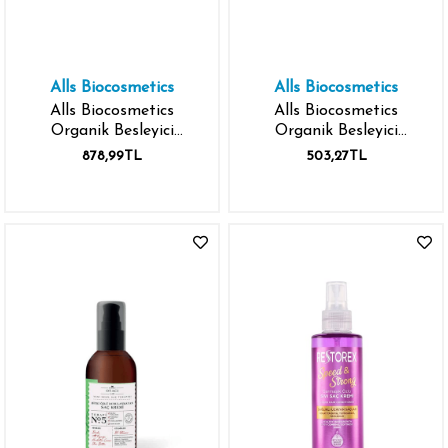
Alls Biocosmetics
Alls Biocosmetics
Alls Biocosmetics
Alls Biocosmetics
Organik Besleyici
Organik Besleyici
Prebiyotik Saç Kremi
Prebiyotik Saç Kremi
878,99TL
503,27TL
350 ml
100 ml