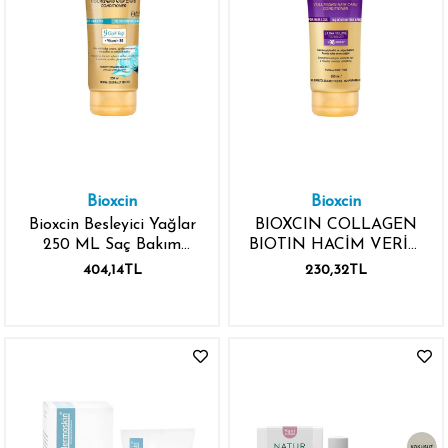
Bioxcin
Bioxcin
Bioxcin Besleyici Yağlar
BIOXCIN COLLAGEN
250 ML Saç Bakım
BIOTIN HACİM VERİCİ
Kremi
SAÇ BAKIM KREMİ
404,14TL
230,32TL
250ML