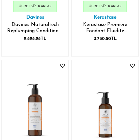
ÜCRETSIZ KARGO
ÜCRETSIZ KARGO
Davines
Kerastase
Davines Naturaltech
Kerastase Premiere
Replumping Conditioner
Fondant Fluidite
150 ml
Reparateur Saç
2.828,28TL
3.730,50TL
Kremi200 ml