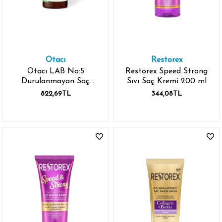
Otacı
Restorex
Otacı LAB No:5
Restorex Speed Strong
Durulanmayan Saç
Sıvı Saç Kremi 200 ml
Kremi 150 ml
822,69TL
344,08TL