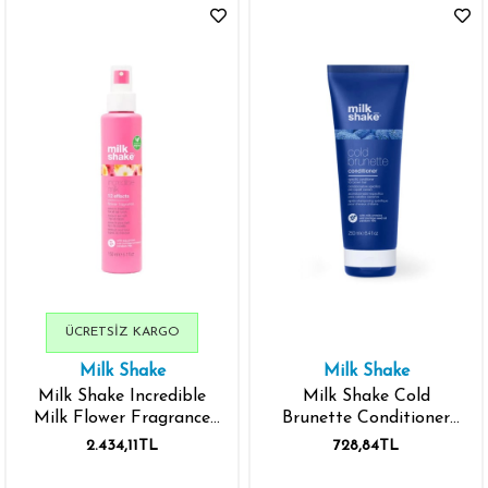
ÜCRETSIZ KARGO
Milk Shake
Milk Shake
Milk Shake Incredible
Milk Shake Cold
Milk Flower Fragrance
Brunette Conditioner
150 ml
250 ml
2.434,11TL
728,84TL