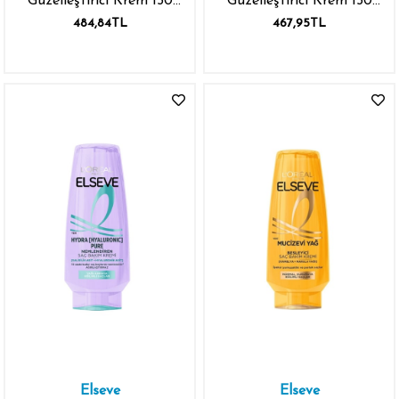
Güzelleştirici Krem 150
Güzelleştirici Krem 150
ml
ml
484,84TL
467,95TL
Elseve
Elseve