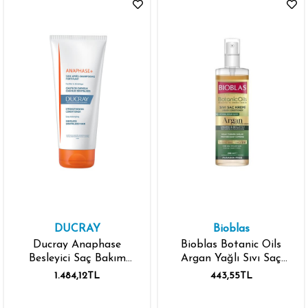
DUCRAY
Bioblas
Ducray Anaphase
Bioblas Botanic Oils
Besleyici Saç Bakım
Argan Yağlı Sıvı Saç
Kremi 200 ml
Kremi 200 ml
1.484,12TL
443,55TL