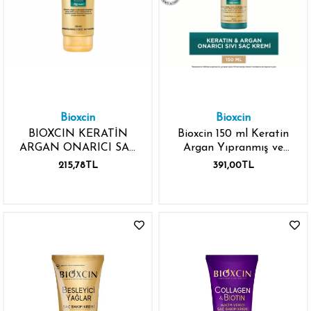
Bioxcin
Bioxcin
BIOXCIN KERATİN
Bioxcin 150 ml Keratin
ARGAN ONARICI SAÇ
Argan Yıpranmış ve
BAKIM KREMİ 250ML
Hassas Saçlar Onarıcı
215,78TL
391,00TL
Sıvı Saç Bakım Kremi