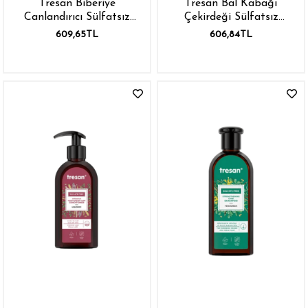
Tresan Biberiye
Tresan Bal Kabağı
Canlandırıcı Sülfatsız
Çekirdeği Sülfatsız
Bakım Saç Kremi 300 ml
Bakım Saç Kremi 300 ml
609,65TL
606,84TL