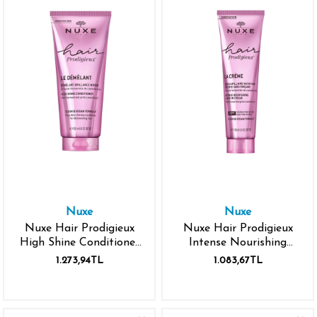
Nuxe
Nuxe
Nuxe Hair Prodigieux
Nuxe Hair Prodigieux
High Shine Conditioner
Intense Nourishing
200 ml
Leave In Cream 100 ml
1.273,94TL
1.083,67TL