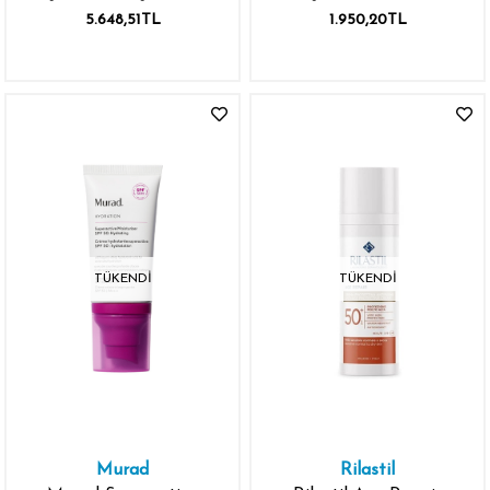
+ Leke Karşıtı Güneş
ml
5.648,51TL
1.950,20TL
Kremi 40 ml
TÜKENDI
TÜKENDI
Murad
Rilastil