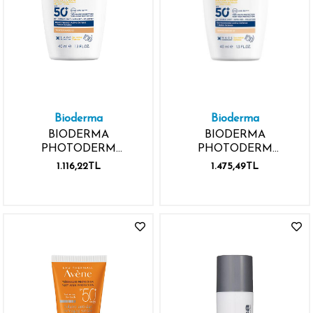
Bioderma
Bioderma
BIODERMA
BIODERMA
PHOTODERM
PHOTODERM
XDEFENSE ULTRA-
XDEFENSE ULTRA-
1.116,22TL
1.475,49TL
FLUID SPF50+ 40ML
FLUID SPF50+ 40ML
SHADE 03
SHADE 01 VERY LIGHT