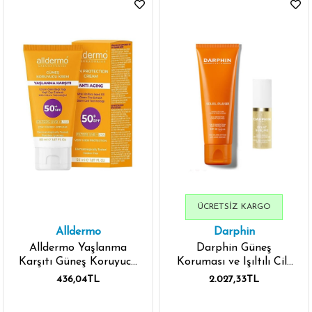
ÜCRETSIZ KARGO
Alldermo
Darphin
Alldermo Yaşlanma
Darphin Güneş
Karşıtı Güneş Koruyucu
Koruması ve Işıltılı Cilt
Krem Spf50+ 50 ml
Görünüm Seti
436,04TL
2.027,33TL