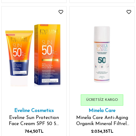
ÜCRETSIZ KARGO
Eveline Cosmetics
Minela Care
Eveline Sun Protection
Minela Care Anti-Aging
Face Cream SPF 50 50
Organik Mineral Filtreli
ml
Yüz Güneş Kremi
764,50TL
2.034,35TL