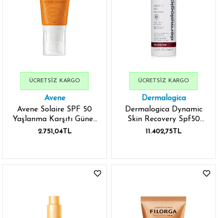
ÜCRETSIZ KARGO
ÜCRETSIZ KARGO
Avene
Dermalogica
Avene Solaire SPF 50
Dermalogica Dynamic
Yaşlanma Karşıtı Güneş
Skin Recovery Spf50
Kremi 50 ml
50ml
2.751,04TL
11.402,75TL