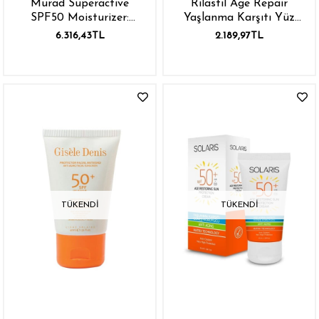
Murad Superactive
Rilastil Age Repair
SPF50 Moisturizer:
Yaşlanma Karşıtı Yüz
Hydrating 50 ml
Güneş Koruyucu Spf 50
6.316,43TL
2.189,97TL
50 ml
TÜKENDI
TÜKENDI