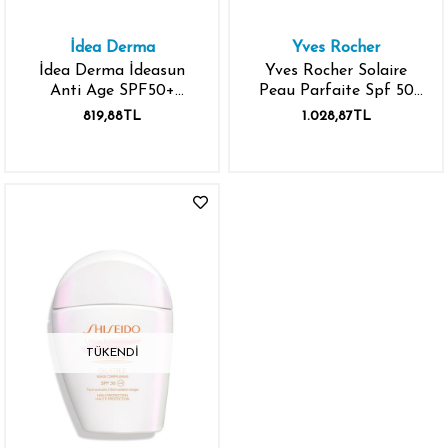
İdea Derma
Yves Rocher
İdea Derma İdeasun
Yves Rocher Solaire
Anti Age SPF50+
Peau Parfaite Spf 50
Yaşlanma Karşıtı Güneş
Yaşlanma Karşıtı Güneş
819,88TL
1.028,87TL
Kremi 50 ml
Kremi 40 ml
TÜKENDI