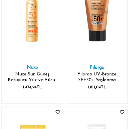
Nuxe
Filorga
Nuxe Sun Güneş
Filorga UV-Bronze
Koruyucu Yüz ve Vücut
SPF50+ Yaşlanma
Sütü Spf 50 150 ml
Karşıtı Sıvı Güneş Kremi
1.474,94TL
1.811,04TL
40 ml