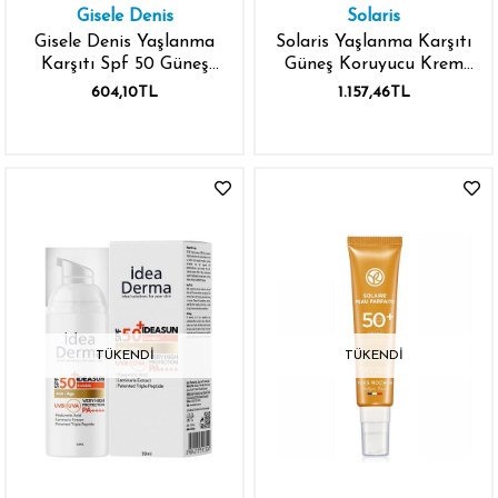
Gisele Denis
Solaris
Gisele Denis Yaşlanma
Solaris Yaşlanma Karşıtı
Karşıtı Spf 50 Güneş
Güneş Koruyucu Krem
Koruma Kremi 40 ml
SPF 50 50 ml
604,10TL
1.157,46TL
TÜKENDI
TÜKENDI