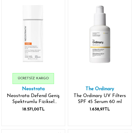
ÜCRETSIZ KARGO
Neostrata
The Ordinary
Neostrata Defend Geniş
The Ordinary UV Filters
Spektrumlu Fiziksel
SPF 45 Serum 60 ml
Güneş Koruyucu SPF50+
18.571,00TL
1.638,97TL
50 ml