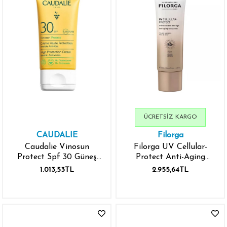
ÜCRETSIZ KARGO
CAUDALIE
Filorga
Caudalie Vinosun
Filorga UV Cellular-
Protect Spf 30 Güneş
Protect Anti-Aging
Koruyucu Krem 50 ml
SPF50 Yüz ve Vücut
1.013,53TL
2.955,64TL
Güneş Kremi 125 ml