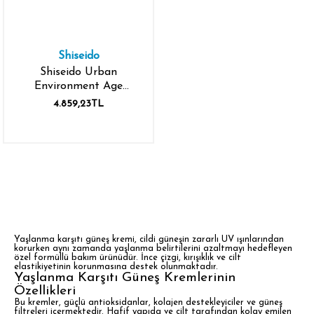
Shiseido
Shiseido Urban
Environment Age
Defense Oil-Free SPF 30
4.859,23TL
30 ml
Yaşlanma karşıtı güneş kremi, cildi güneşin zararlı UV ışınlarından
korurken aynı zamanda yaşlanma belirtilerini azaltmayı hedefleyen
özel formüllü bakım ürünüdür. İnce çizgi, kırışıklık ve cilt
elastikiyetinin korunmasına destek olunmaktadır.
Yaşlanma Karşıtı Güneş Kremlerinin
Özellikleri
Bu kremler, güçlü antioksidanlar, kolajen destekleyiciler ve güneş
filtreleri içermektedir. Hafif yapıda ve cilt tarafından kolay emilen