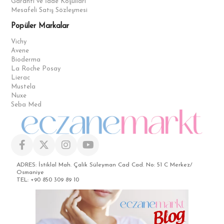
Garanti ve İade Koşulları
Mesafeli Satış Sözleşmesi
Popüler Markalar
Vichy
Avene
Bioderma
La Roche Posay
Lierac
Mustela
Nuxe
Seba Med
ADRES: İstiklal Mah. Çalik Süleyman Cad Cad. No: 51 C Merkez/
Osmaniye
TEL: +90 850 309 89 10