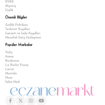
KVKK
Alışveriş
Üyelik
Önemli Bilgiler
Gizlilik Politikası
Teslimat Koşulları
Garanti ve İade Koşulları
Mesafeli Satış Sözleşmesi
Popüler Markalar
Vichy
Avene
Bioderma
La Roche Posay
Lierac
Mustela
Nuxe
Seba Med