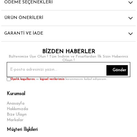
ÖDEME SEÇENEKLERI
ÜRÜN ÖNERILERI
GARANTI VE İADE
BİZDEN HABERLER
Bültenimize Üye Olun ! Tüm İndirim ve Fırsatlardan İlk Sizin Haberiniz
Olsun !
Gönder
Üyelik koşullarını
ve
kişisel verilerimin
korunmasını kabul ediyorum.
Kurumsal
Anasayfa
Hakkımızda
Bize Ulaşın
Markalar
Müşteri İlişkileri