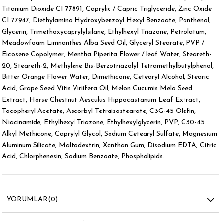
Titanium Dioxide CI 77891, Caprylic / Capric Triglyceride, Zinc Oxide
CI 77947, Diethylamino Hydroxybenzoyl Hexyl Benzoate, Panthenol,
Glycerin, Trimethoxycaprylylsilane, Ethylhexyl Triazone, Petrolatum,
Meadowfoam Limnanthes Alba Seed Oil, Glyceryl Stearate, PVP /
Eicosene Copolymer, Mentha Piperita Flower / leaf Water, Steareth-
20, Steareth-2, Methylene Bis-Berzotriazolyl Tetramethylbutylphenol,
Bitter Orange Flower Water, Dimethicone, Cetearyl Alcohol, Stearic
Acid, Grape Seed Vitis Viriifera Oil, Melon Cucumis Melo Seed
Extract, Horse Chestnut Aesculus Hippocastanum Leaf Extract,
Tocopheryl Acetate, Ascorbyl Tetraisostearate, C3G-45 Olefin,
Niacinamide, Ethylhexyl Triazone, Ethylhexylglycerin, PVP, C30-45
Alkyl Methicone, Caprylyl Glycol, Sodium Cetearyl Sulfate, Magnesium
Aluminum Silicate, Maltodextrin, Xanthan Gum, Disodium EDTA, Citric
Acid, Chlorphenesin, Sodium Benzoate, Phospholipids.
YORUMLAR
(0)