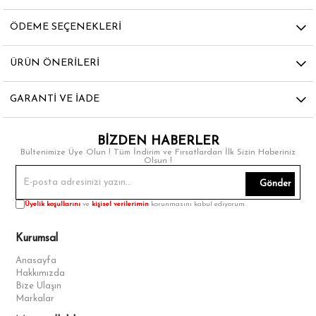
ÖDEME SEÇENEKLERI
ÜRÜN ÖNERILERI
GARANTI VE İADE
BİZDEN HABERLER
Bültenimize Üye Olun ! Tüm İndirim ve Fırsatlardan İlk Sizin Haberiniz
Olsun !
Gönder
Üyelik koşullarını
ve
kişisel verilerimin
korunmasını kabul ediyorum.
Kurumsal
Anasayfa
Hakkımızda
Bize Ulaşın
Markalar