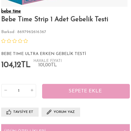
bebe time
Bebe Time Strip 1 Adet Gebelik Testi
Barkod
8697962616367
:
BEBE TIME ULTRA ERKEN GEBELİK TESTİ
HAVALE FİYATI
104,12TL
101,00TL
TAVSIYE ET
YORUM YAZ