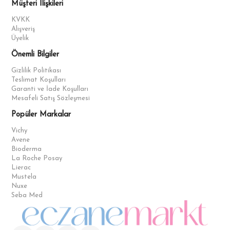
Müşteri İlişkileri
KVKK
Alışveriş
Üyelik
Önemli Bilgiler
Gizlilik Politikası
Teslimat Koşulları
Garanti ve İade Koşulları
Mesafeli Satış Sözleşmesi
Popüler Markalar
Vichy
Avene
Bioderma
La Roche Posay
Lierac
Mustela
Nuxe
Seba Med