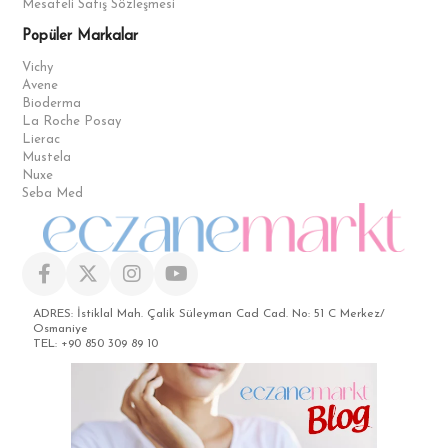
Mesafeli Satış Sözleşmesi
Popüler Markalar
Vichy
Avene
Bioderma
La Roche Posay
Lierac
Mustela
Nuxe
Seba Med
ADRES: İstiklal Mah. Çalik Süleyman Cad Cad. No: 51 C Merkez/
Osmaniye
TEL: +90 850 309 89 10