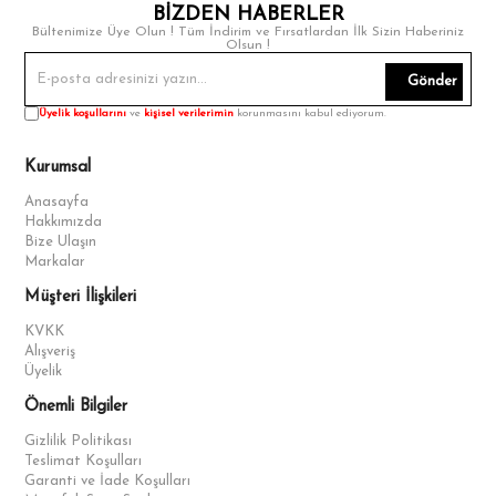
BİZDEN HABERLER
Bültenimize Üye Olun ! Tüm İndirim ve Fırsatlardan İlk Sizin Haberiniz
Olsun !
Gönder
Üyelik koşullarını
ve
kişisel verilerimin
korunmasını kabul ediyorum.
Kurumsal
Anasayfa
Hakkımızda
Bize Ulaşın
Markalar
Müşteri İlişkileri
KVKK
Alışveriş
Üyelik
Önemli Bilgiler
Gizlilik Politikası
Teslimat Koşulları
Garanti ve İade Koşulları