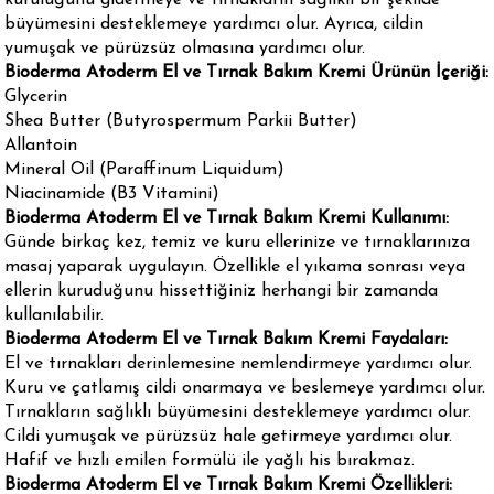
kuruluğunu gidermeye ve tırnakların sağlıklı bir şekilde
büyümesini desteklemeye yardımcı olur. Ayrıca, cildin
yumuşak ve pürüzsüz olmasına yardımcı olur.
Bioderma Atoderm El ve Tırnak Bakım Kremi Ürünün İçeriği:
Glycerin
Shea Butter (Butyrospermum Parkii Butter)
Allantoin
Mineral Oil (Paraffinum Liquidum)
Niacinamide (B3 Vitamini)
Bioderma Atoderm El ve Tırnak Bakım Kremi Kullanımı:
Günde birkaç kez, temiz ve kuru ellerinize ve tırnaklarınıza
masaj yaparak uygulayın. Özellikle el yıkama sonrası veya
ellerin kuruduğunu hissettiğiniz herhangi bir zamanda
kullanılabilir.
Bioderma Atoderm El ve Tırnak Bakım Kremi Faydaları:
El ve tırnakları derinlemesine nemlendirmeye yardımcı olur.
Kuru ve çatlamış cildi onarmaya ve beslemeye yardımcı olur.
Tırnakların sağlıklı büyümesini desteklemeye yardımcı olur.
Cildi yumuşak ve pürüzsüz hale getirmeye yardımcı olur.
Hafif ve hızlı emilen formülü ile yağlı his bırakmaz.
Bioderma Atoderm El ve Tırnak Bakım Kremi Özellikleri: