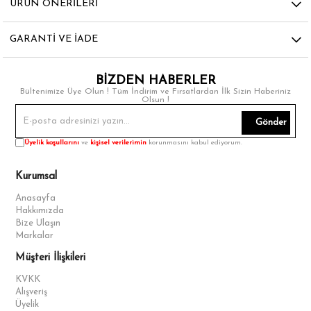
ÜRÜN ÖNERILERI
GARANTI VE İADE
BİZDEN HABERLER
Bültenimize Üye Olun ! Tüm İndirim ve Fırsatlardan İlk Sizin Haberiniz
Olsun !
Gönder
Üyelik koşullarını
ve
kişisel verilerimin
korunmasını kabul ediyorum.
Kurumsal
Anasayfa
Hakkımızda
Bize Ulaşın
Markalar
Müşteri İlişkileri
KVKK
Alışveriş
Üyelik