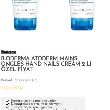
Bioderma
BIODERMA ATODERM MAINS
ONGLES HAND NAILS CREAM 2 Lİ
ÖZEL FİYAT
Barkod
8699956514161
:
Hipoalerjenik ve parfümsüzdür.
Dermatolojik olarak test edilmiştir.
Tüm cilt tipleri için uygundur.