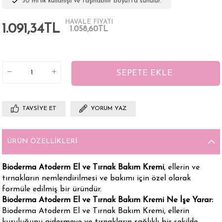
50 ml'lik kullanışlı ve taşınabilir boyutta sunulur.
HAVALE FİYATI
1.091,34TL
1.058,60TL
TAVSIYE ET
YORUM YAZ
ÜRÜN ÖZELLIKLERI
Bioderma Atoderm El ve Tırnak Bakım Kremi
, ellerin ve
tırnakların nemlendirilmesi ve bakımı için özel olarak
formüle edilmiş bir üründür.
Bioderma Atoderm El ve Tırnak Bakım Kremi Ne İşe Yarar:
Bioderma Atoderm El ve Tırnak Bakım Kremi, ellerin