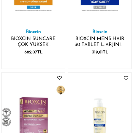
Bioxcin
Bioxcin
BIOXCIN SUNCARE
BIOXCIN MENS HAIR
ÇOK YÜKSEK
30 TABLET L-ARJİNİN
KORUMALI GÜNEŞ
L-SİSTEİN L-KARNİTİN
682,07TL
319,61TL
KREMİ HASSAS
CİLTLER SPF50+ 50ML