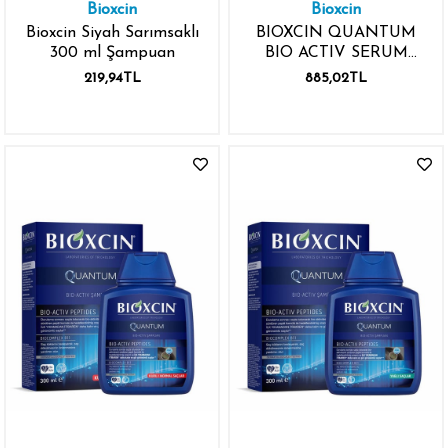
Bioxcin
Bioxcin
Bioxcin Siyah Sarımsaklı
BIOXCIN QUANTUM
300 ml Şampuan
BIO ACTIV SERUM
15X6ML
219,94TL
885,02TL