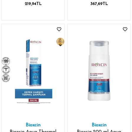
Şampuan
219,94TL
367,69TL
Bioxcin
Bioxcin