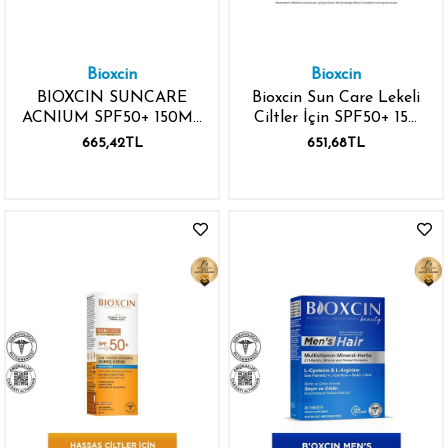
Bioxcin
Bioxcin
BIOXCIN SUNCARE
Bioxcin Sun Care Lekeli
ACNIUM SPF50+ 150ML
Ciltler İçin SPF50+ 150
ÇOK YÜKSEK
ml Güneş Kremi
665,42TL
651,68TL
KORUMALI GÜNEŞ
KREMİ