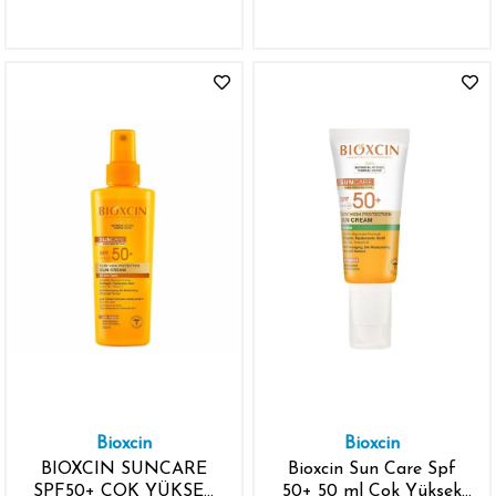
YÜKSEK KORUMALI
KORUMALI RENKLİ
RENKLİ GÜNEŞ KREMİ
GÜNEŞ KREMİ 50ML
50ML
Bioxcin
Bioxcin
BIOXCIN SUNCARE
Bioxcin Sun Care Spf
SPF50+ ÇOK YÜKSEK
50+ 50 ml Çok Yüksek