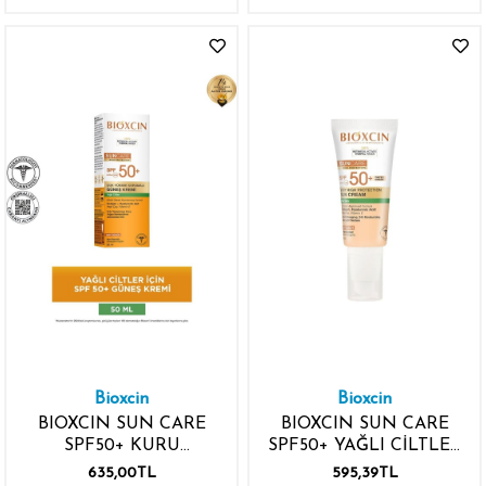
Bioxcin
Bioxcin
BIOXCIN SUN CARE
BIOXCIN SUN CARE
SPF50+ KURU
SPF50+ YAĞLI CİLTLER
NORMAL ÇOK
ÇOK YÜKSEK
635,00TL
595,39TL