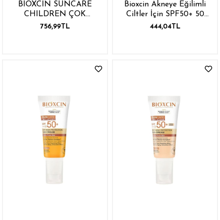
BIOXCIN SUNCARE
Bioxcin Akneye Eğilimli
CHILDREN ÇOK
Ciltler İçin SPF50+ 50
YÜKSEK KORUMALI
ml Güneş Kremi
756,99TL
444,04TL
ÇOCUKLAR İÇİN
GÜNEŞ LOSYONU
200ML