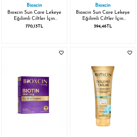
Bioxcin
Bioxcin
Bioxcin Sun Care Lekeye
Bioxcin Sun Care Lekeye
Eğilimli Ciltler İçin
Eğilimli Ciltler İçin
SPF50 50 ml Güneş
SPF50 50 ml Renkli
770,13TL
394,46TL
Kremi
Güneş Kremi