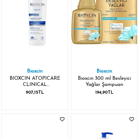
Bioxcin
Bioxcin
BIOXCIN ATOPICARE
Bioxcin 300 ml Besleyici
CLINICAL
Yağlar Şampuan
NOURISHING CREAM
907,15TL
194,90TL
500ML ATOPİYE
EĞİMLİ CİLTLER
BESLEYİCİ KREM