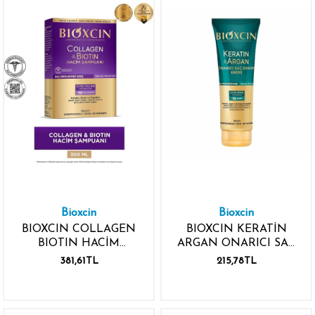
Bioxcin
Bioxcin
BIOXCIN COLLAGEN
BIOXCIN KERATİN
BIOTIN HACİM
ARGAN ONARICI SAÇ
ŞAMPUANI 300ML
BAKIM KREMİ 250ML
381,61TL
215,78TL