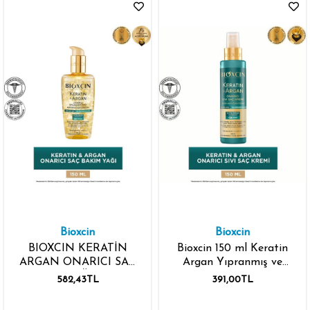
Bioxcin
Bioxcin
BIOXCIN KERATİN
Bioxcin 150 ml Keratin
ARGAN ONARICI SAÇ
Argan Yıpranmış ve
BAKIM YAĞI 150ML
Hassas Saçlar Onarıcı
582,43TL
391,00TL
Sıvı Saç Bakım Kremi