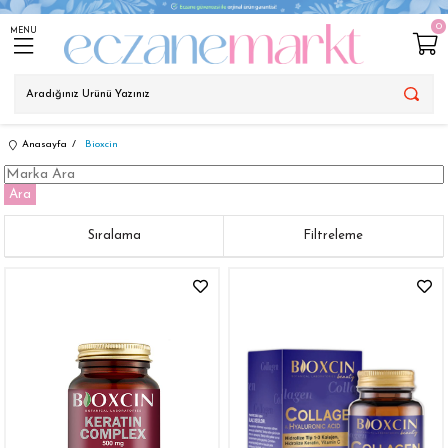
0
MENU
Anasayfa
Bioxcin
Ara
Sıralama
Filtreleme