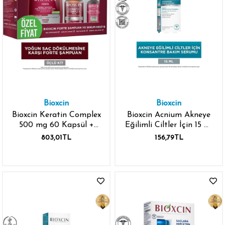
Bioxcin
Bioxcin
Bioxcin Keratin Complex
Bioxcin Acnium Akneye
500 mg 60 Kapsül +
Eğilimli Ciltler İçin 15 ml
Bioxcin Forte 300 ml
Bakım Serumu
803,01TL
156,79TL
Şampuan + Bioxcin
Forte 50 ml Serum