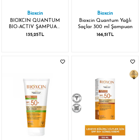
Bioxcin
Bioxcin
BIOXCIN QUANTUM
Bioxcin Quantum Yağlı
BIO-ACTIV ŞAMPUAN
Saçlar 300 ml Şampuan
300ML KURU
135,25TL
166,51TL
NORMAL