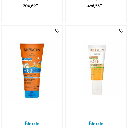
KORUMALI 200ML
Korumalı Yağlı Ciltler
700,69TL
496,58TL
GÜNEŞ SPREYİ
İçin Güneş Kremi
Bioxcin
Bioxcin