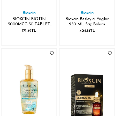
Bioxcin
Bioxcin
BIOXCIN BIOTIN
Bioxcin Besleyici Yağlar
5000MCG 30 TABLET
250 ML Saç Bakım
ÇİNKO
Kremi
171,49TL
404,14TL