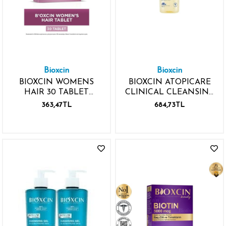
Bioxcin
Bioxcin
BIOXCIN WOMENS
BIOXCIN ATOPICARE
HAIR 30 TABLET
CLINICAL CLEANSING
KERATİN KOLLAJEN
SHOWER OIL 500ML
363,47TL
684,73TL
BİOTİN
TEMİZLEYİCİ DUŞ
YAĞI