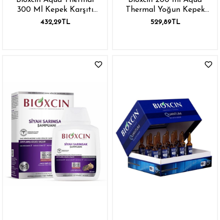
Bioxcin Aqua Thermal
Bioxcin 200 ml Aqua
300 Ml Kepek Karşıtı
Thermal Yoğun Kepek
Şampuan
Karşıtı Şampuan
432,29TL
529,89TL