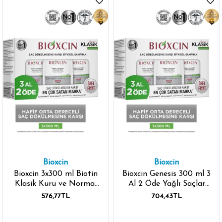
Bioxcin
Bioxcin
Bioxcin 3x300 ml Biotin
Bioxcin Genesis 300 ml 3
Klasik Kuru ve Normal
Al 2 Öde Yağlı Saçlar
Saç Dökülmesine Karşı
Şampuan
576,77TL
704,43TL
Şampuan