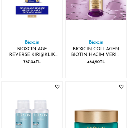
Bioxcin
Bioxcin
BIOXCIN AGE
BIOXCIN COLLAGEN
REVERSE KIRIŞIKLIK
BIOTIN HACİM VERİCİ
KARŞITI GECE GÖZ
SIVI SAÇ KREMİ 150ML
767,04TL
464,20TL
KREMİ 15ML