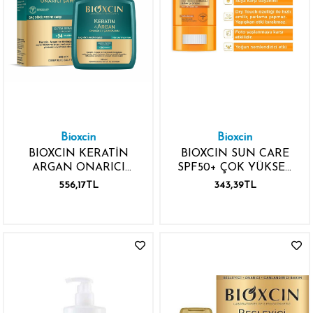
Bioxcin
Bioxcin
BIOXCIN KERATİN
BIOXCIN SUN CARE
ARGAN ONARICI
SPF50+ ÇOK YÜKSEK
ŞAMPUAN 300 2.Sİ %50
KORUMALI GÜNEŞ
556,17TL
343,39TL
İNDİRİMLİ
STICK 15GR