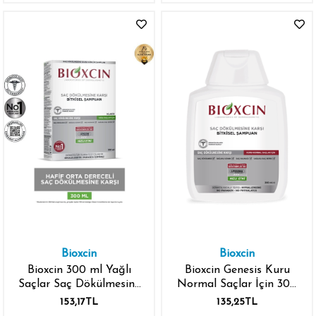
Bioxcin
Bioxcin
Bioxcin 300 ml Yağlı
Bioxcin Genesis Kuru
Saçlar Saç Dökülmesine
Normal Saçlar İçin 300
Karşı Bitkisel Klasik
ml Şampuan
153,17TL
135,25TL
Şampuan