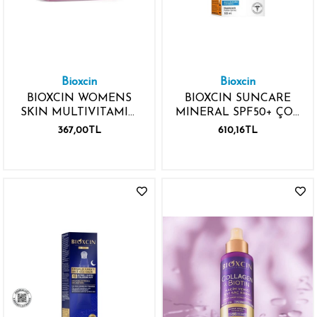
Bioxcin
Bioxcin
BIOXCIN WOMENS
BIOXCIN SUNCARE
SKIN MULTIVITAMIN
MINERAL SPF50+ ÇOK
MINERAL HERBS 30
YÜKSEK KORUMALI
367,00TL
610,16TL
TABLET
GÜNEŞ KREMİ 100ML