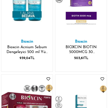
Bioxcin
Bioxcin
Bioxcin Acnium Sebum
BIOXCIN BIOTIN
Dengeleyici 500 ml Yüz
5000MCG 30
Yıkama Jeli
TABLET+30 TABLET
939,04TL
503,61TL