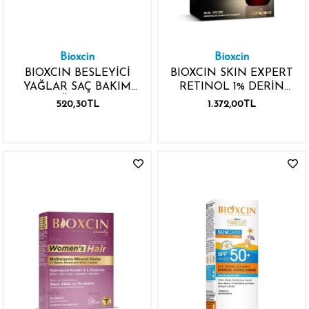
Bioxcin
Bioxcin
BIOXCIN BESLEYİCİ
BIOXCIN SKIN EXPERT
YAĞLAR SAÇ BAKIM
RETINOL 1% DERİN
YAĞI 150ML
KIRIŞIKLIK KARŞITI
520,30TL
1.372,00TL
KONSANTRE SERUM
30ML