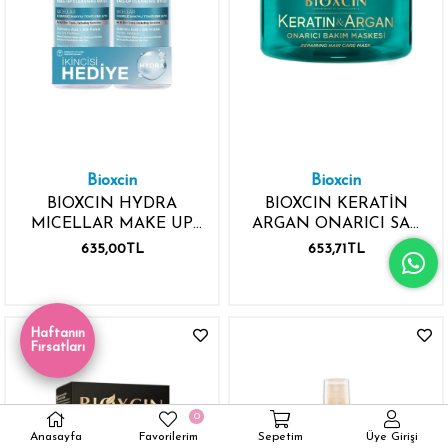
Bioxcin
Bioxcin
BIOXCIN HYDRA
BIOXCIN KERATİN
MICELLAR MAKE UP
ARGAN ONARICI SAÇ
CLEANSING WATER
BAKIM MASKESİ
635,00TL
653,71TL
2X500ML KUSURSUZ
225ML
MAKYAJ TEMİZLEME
SUYU
Haftanın
Fırsatları
0
Anasayfa
Favorilerim
Sepetim
Üye Girişi