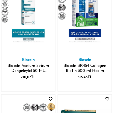
Bioxcin
Bioxcin
Bioxcin Acnium Sebum
Bioxcin B10154 Collagen
Dengeleyici 50 ML
Biotin 300 ml Hacim
Nemlendirici Krem
Şampuanı - Biotin 5000
710,07TL
515,48TL
Mcg 60 Tablet