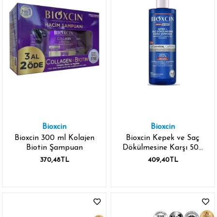
Bioxcin
Bioxcin
Bioxcin 300 ml Kolajen
Bioxcin Kepek ve Saç
Biotin Şampuan
Dökülmesine Karşı 500
ml Şampuan
370,48TL
409,40TL