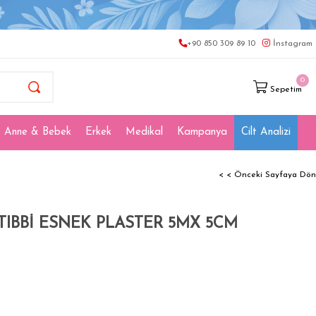
+90 850 309 89 10
İnstagram
0
Sepetim
Anne & Bebek
Erkek
Medikal
Kampanya
Cilt Analizi
< < Önceki Sayfaya Dön
TIBBİ ESNEK PLASTER 5MX 5CM