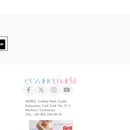
er
ADRES: İstiklal Mah. Çalik
Süleyman Cad Cad. No: 51 C
Merkez/ Osmaniye
TEL: +90 850 309 89 10