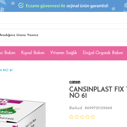
ız Bakım
Kişisel Bakım
Vitamin Sağlık
Doğal-Organik Bakım
M NO 61
cansın
CANSINPLAST FIX 
NO 61
Barkod
8699721129668
: