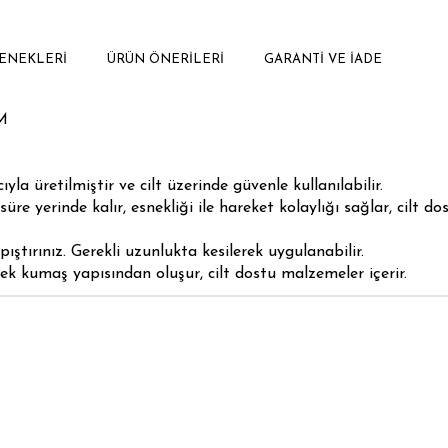
ENEKLERI
ÜRÜN ÖNERILERI
GARANTI VE İADE
M
la üretilmiştir ve cilt üzerinde güvenle kullanılabilir.
 yerinde kalır, esnekliği ile hareket kolaylığı sağlar, cilt dos
ştırınız. Gerekli uzunlukta kesilerek uygulanabilir.
k kumaş yapısından oluşur, cilt dostu malzemeler içerir.