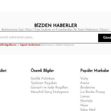
BİZDEN HABERLER
Bültenimize Üye Olun ! Tüm İndirim ve Fırsatlardan İlk Sizin Haberiniz Olsun !
Gönd
elik koşullarını
ve
kişisel verilerimin
korunmasını kabul ediyorum.
ileri
Önemli Bilgiler
Popüler Markalar
Gizlilik Politikası
Vichy
Teslimat Koşulları
Avene
Garanti ve İade Koşulları
Bioderma
Mesafeli Satış Sözleşmesi
La Roche Posay
Lierac
Mustela
Nuxe
Seba Med