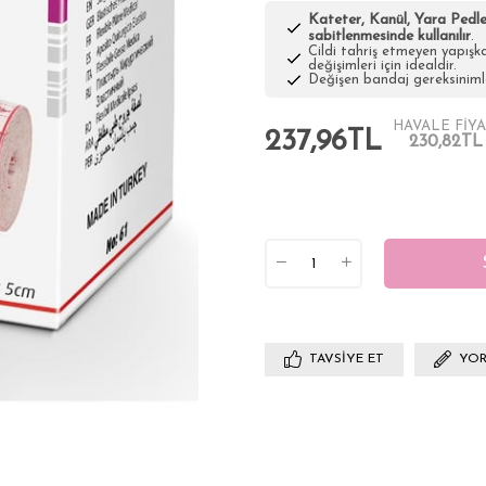
Kateter, Kanül, Yara Pedler
sabitlenmesinde kullanılır
.
Cildi tahriş etmeyen yapışk
değişimleri için idealdir.
Değişen bandaj gereksinimle
HAVALE FİYA
237,96TL
230,82TL
TAVSIYE ET
YOR