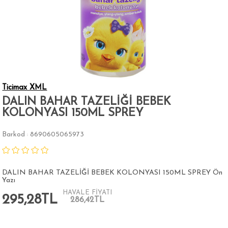
Ticimax XML
DALIN BAHAR TAZELİĞİ BEBEK
KOLONYASI 150ML SPREY
Barkod
8690605065973
:
DALIN BAHAR TAZELİĞİ BEBEK KOLONYASI 150ML SPREY Ön
Yazı
HAVALE FİYATI
295,28TL
286,42TL