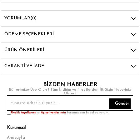
YORUMLAR
(0)
ÖDEME SEÇENEKLERI
ÜRÜN ÖNERILERI
GARANTI VE İADE
BİZDEN HABERLER
Bültenimize Üye Olun ! Tüm İndirim ve Fırsatlardan İlk Sizin Haberiniz
Olsun !
Gönder
Üyelik koşullarını
ve
kişisel verilerimin
korunmasını kabul ediyorum.
Kurumsal
Anasayfa