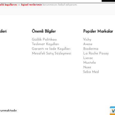
elik koşullarını
ve
kişisel verilerimin
korunmasını kabul ediyorum.
ileri
Önemli Bilgiler
Popüler Markalar
Gizlilik Politikası
Vichy
Teslimat Koşulları
Avene
Garanti ve İade Koşulları
Bioderma
Mesafeli Satış Sözleşmesi
La Roche Posay
Lierac
Mustela
Nuxe
Seba Med
orunmaktadır.