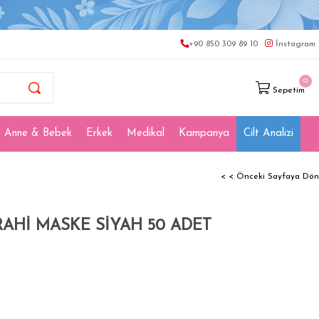
+90 850 309 89 10
İnstagram
0
Sepetim
Anne & Bebek
Erkek
Medikal
Kampanya
Cilt Analizi
< < Önceki Sayfaya Dön
RAHİ MASKE SİYAH 50 ADET