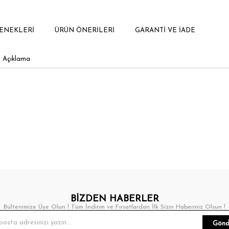
ENEKLERI
ÜRÜN ÖNERILERI
GARANTI VE İADE
Açıklama
BİZDEN HABERLER
Bültenimize Üye Olun ! Tüm İndirim ve Fırsatlardan İlk Sizin Haberiniz Olsun !
Gönd