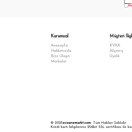
Üy
Kurumsal
Müşteri İlişk
Anasayfa
KVKK
Hakkımızda
Alışveriş
Bize Ulaşın
Üyelik
Markalar
© 2025
eczanemarkt.com
- Tüm Hakları Saklıdır.
Kredi kartı bilgileriniz 256bit SSL sertifikası ile k