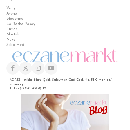
Vichy
Avene
Bioderma
La Roche Posay
Lierac
Mustela
Nuxe
Seba Med
ADRES: İstiklal Mah. Çalik Süleyman Cad Cad. No: 51 C Merkez/
Osmaniye
TEL: +90 850 309 89 10