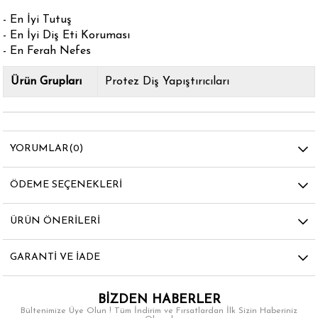
- En İyi Tutuş
- En İyi Diş Eti Koruması
- En Ferah Nefes
Ürün Grupları
Protez Diş Yapıştırıcıları
YORUMLAR
(0)
ÖDEME SEÇENEKLERI
ÜRÜN ÖNERILERI
GARANTI VE İADE
BİZDEN HABERLER
Bültenimize Üye Olun ! Tüm İndirim ve Fırsatlardan İlk Sizin Haberiniz