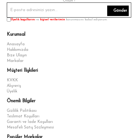
Olsun !
Gönder
Üyelik koşullarını
ve
kişisel verilerimin
korunmasını kabul ediyorum.
Kurumsal
Anasayfa
Hakkımızda
Bize Ulaşın
Markalar
Müşteri İlişkileri
KVKK
Alışveriş
Üyelik
Önemli Bilgiler
Gizlilik Politikası
Teslimat Koşulları
Garanti ve İade Koşulları
Mesafeli Satış Sözleşmesi
Popüler Markalar