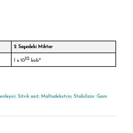
2 Saşedeki Miktar
10
1 x 10
kob*
nleyici: Sitrik asit; Maltodekstrin; Stabilizör: Gam