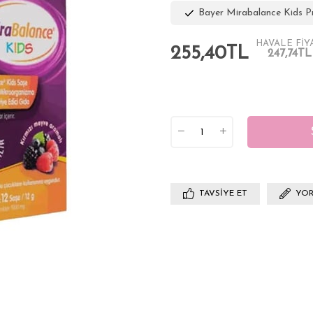
Bayer Mirabalance Kids Pr
HAVALE FİY
255,40TL
247,74TL
TAVSIYE ET
YOR