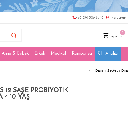
+90 850 309 89 10
İnstagram
0
Sepetim
Anne & Bebek
Erkek
Medikal
Kampanya
Cilt Analizi
< < Önceki Sayfaya Dön
 12 SAŞE PROBİYOTİK
4-10 YAŞ