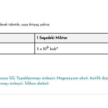
erek tüketilir, suya ihtiyaç yoktur.
1 Saşedeki Miktar
9
5 x 10
kob*
amnosus GG; Topaklanmayı önleyici: Magnezyum oksit; Asitlik düze
yı önleyici: Silikon dioksit.