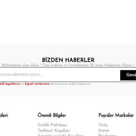
BİZDEN HABERLER
Bültenimize Üye Olun ! Tüm İndirim ve Fırsatlardan İlk Sizin Haberiniz Olsun !
Gönd
elik koşullarını
ve
kişisel verilerimin
korunmasını kabul ediyorum.
ileri
Önemli Bilgiler
Popüler Markalar
Gizlilik Politikası
Vichy
Teslimat Koşulları
Avene