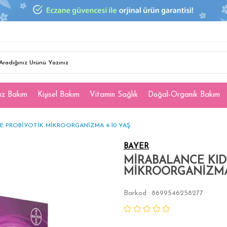
ız Bakım
Kişisel Bakım
Vitamin Sağlık
Doğal-Organik Bakım
ŞE PROBİYOTİK MİKROORGANİZMA 4-10 YAŞ
BAYER
MİRABALANCE KIDS
MİKROORGANİZMA 
Barkod
8699546258277
: