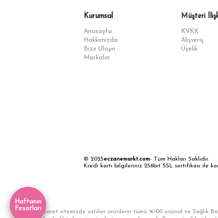
Kurumsal
Müşteri İlişk
Anasayfa
KVKK
Hakkımızda
Alışveriş
Bize Ulaşın
Üyelik
Markalar
© 2025
eczanemarkt.com
- Tüm Hakları Saklıdır.
Kredi kartı bilgileriniz 256bit SSL sertifikası ile k
Haftanın
Fırsatları
E-Ticaret sitemizde satılan ürünlerin tümü %100 orijinal ve Sağlık Bak