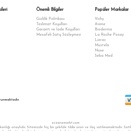
ileri
Önemli Bilgiler
Popüler Markalar
Gizlilik Politikası
Vichy
Teslimat Koşulları
Avene
Garanti ve İade Koşulları
Bioderma
Mesafeli Satış Sözleşmesi
La Roche Posay
Lierac
Mustela
Nuxe
Seba Med
orunmaktadır.
eczanemarkt.com
anlığı onaylıdır. Sitemizde hiç bir şekilde tıbbi ürün ve ilaç satılmamaktadır. Sat