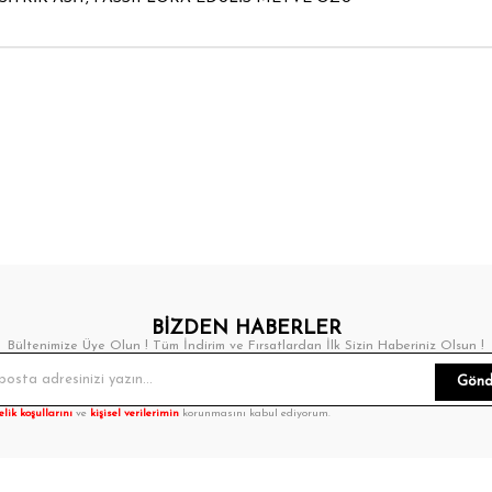
BİZDEN HABERLER
Bültenimize Üye Olun ! Tüm İndirim ve Fırsatlardan İlk Sizin Haberiniz Olsun !
Gönd
elik koşullarını
ve
kişisel verilerimin
korunmasını kabul ediyorum.