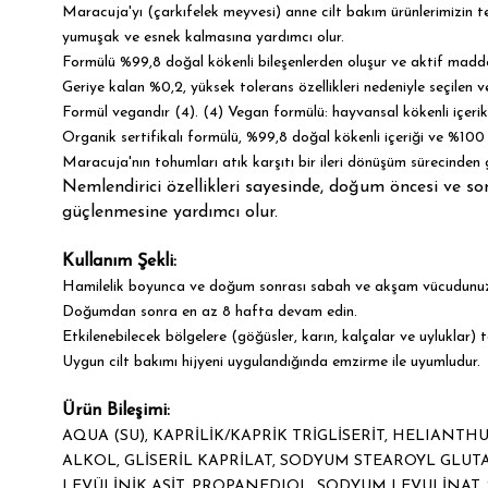
Maracuja'yı (çarkıfelek meyvesi) anne cilt bakım ürünlerimizin tem
yumuşak ve esnek kalmasına yardımcı olur.
Formülü %99,8 doğal kökenli bileşenlerden oluşur ve aktif madde
Geriye kalan %0,2, yüksek tolerans özellikleri nedeniyle seçilen 
Formül vegandır (4). (4) Vegan formülü: hayvansal kökenli içerik
Organik sertifikalı formülü, %99,8 doğal kökenli içeriği ve %100
Maracuja'nın tohumları atık karşıtı bir ileri dönüşüm sürecinden g
Nemlendirici özellikleri sayesinde, doğum öncesi ve s
güçlenmesine yardımcı olur.​
Kullanım Şekli:
Hamilelik boyunca ve doğum sonrası sabah ve akşam vücudunuz
Doğumdan sonra en az 8 hafta devam edin.
Etkilenebilecek bölgelere (göğüsler, karın, kalçalar ve uyluklar
​Uygun cilt bakımı hijyeni uygulandığında emzirme ile uyumludur.
Ürün Bileşimi:
AQUA (SU), KAPRİLİK/KAPRİK TRİGLİSERİT, HELIANTH
ALKOL, GLİSERİL KAPRİLAT, SODYUM STEAROYL GLU
LEVÜLİNİK ASİT, PROPANEDIOL, SODYUM LEVULİNAT, 