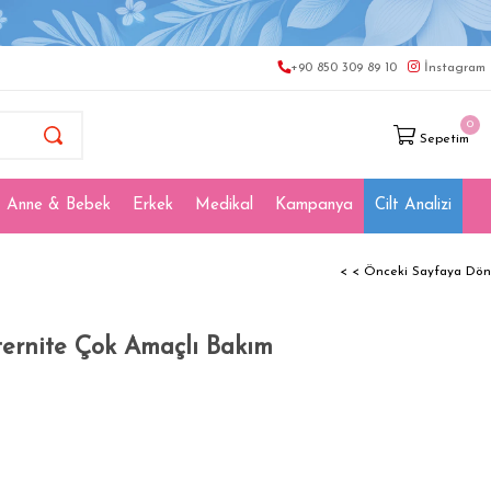
+90 850 309 89 10
İnstagram
0
Sepetim
Anne & Bebek
Erkek
Medikal
Kampanya
Cilt Analizi
< < Önceki Sayfaya Dön
ernite Çok Amaçlı Bakım