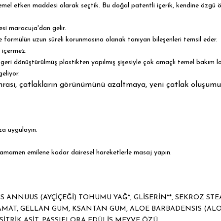
el etken maddesi olarak seçtik. Bu doğal patentli içerik, kendine özgü özelli
si maracuja'dan gelir.
ve formülün uzun süreli korunmasına olanak tanıyan bileşenleri temsil eder.
 içermez.
 geri dönüştürülmüş plastikten yapılmış şişesiyle çok amaçlı temel bakım lo
eliyor.
onrası, çatlakların görünümünü azaltmaya, yeni çatlak oluşumu
a uygulayın.
) tamamen emilene kadar dairesel hareketlerle masaj yapın.
US ANNUUS (AYÇİÇEĞİ) TOHUMU YAĞ*, GLİSERİN**, SEKROZ ST
TAMAT, GELLAN GUM, KSANTAN GUM, ALOE BARBADENSIS (ALO
SİTRİK ASİT, PASSIFLORA EDÜLİS MEYVE ÖZÜ