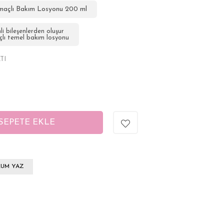
maçlı Bakım Losyonu 200 ml
i bileşenlerden oluşur
çlı temel bakım losyonu
TI
UM YAZ