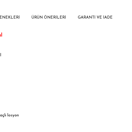
ENEKLERI
ÜRÜN ÖNERILERI
GARANTI VE İADE
l
l
açlı losyon