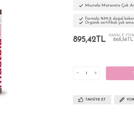
Mustela Maternite Çok A
Formülü %99,8 doğal kökenl
Organik sertifikalı çok ama
HAVALE FİYA
895,42TL
868,56TL
TAVSIYE ET
YOR