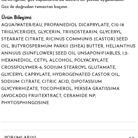
Göz ile doğrudan temastan kaçının.
Ürün Bileşimi:
AQUA/WATER/EAU, PROPANEDIOL DICAPRYLATE, C10-18
TRIGLYCERIDES, GLYCERIN, TRIISOSTEARIN, GLYCERYL
STEARATE CITRATE, RICINUS COMMUNIS (CASTOR) SEED
OIL, BUTYROSPERMUM PARKII (SHEA) BUTTER, HELIANTHUS
ANNUUS (SUNFLOWER) SEED OIL UNSAPONIFIABLES, 1,2-
HEXANEDIOL, CETYL ALCOHOL, POLYACRYLATE
CROSSPOLYMER-6, SODIUM STEAROYL GLUTAMATE,
GLYCERYL CAPRYLATE, HYDROGENATED CASTOR OIL,
SODIUM CITRATE, CITRIC ACID, DIPOTASSIUM
GLYCYRRHIZATE, TOCOPHEROL, PERSEA GRATISSIMA
(AVOCADO) FRUITEXTRACT, CERAMIDE NP,
PHYTOSPHINGOSINE
YORUMLAR
(0)