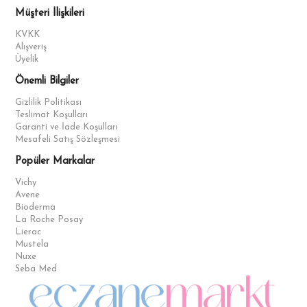
Müşteri İlişkileri
KVKK
Alışveriş
Üyelik
Önemli Bilgiler
Gizlilik Politikası
Teslimat Koşulları
Garanti ve İade Koşulları
Mesafeli Satış Sözleşmesi
Popüler Markalar
Vichy
Avene
Bioderma
La Roche Posay
Lierac
Mustela
Nuxe
Seba Med