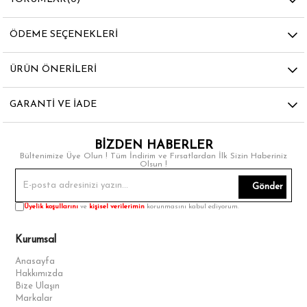
ÖDEME SEÇENEKLERI
ÜRÜN ÖNERILERI
GARANTI VE İADE
BİZDEN HABERLER
Bültenimize Üye Olun ! Tüm İndirim ve Fırsatlardan İlk Sizin Haberiniz
Olsun !
Gönder
Üyelik koşullarını
ve
kişisel verilerimin
korunmasını kabul ediyorum.
Kurumsal
Anasayfa
Hakkımızda
Bize Ulaşın
Markalar