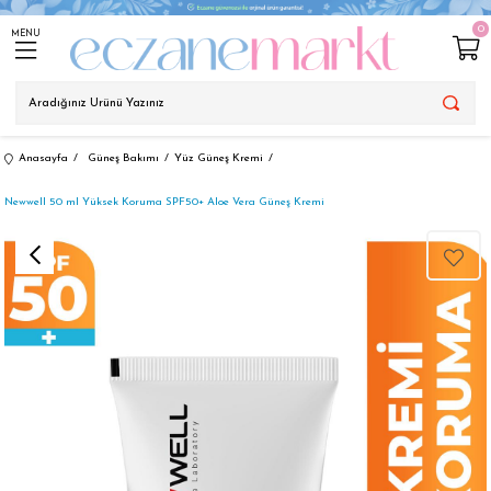
0
MENU
Anasayfa
Güneş Bakımı
Yüz Güneş Kremi
Newwell 50 ml Yüksek Koruma SPF50+ Aloe Vera Güneş Kremi