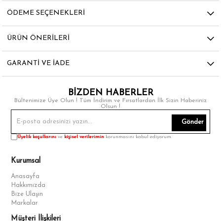
ÖDEME SEÇENEKLERI
ÜRÜN ÖNERILERI
GARANTI VE İADE
BİZDEN HABERLER
Bültenimize Üye Olun ! Tüm İndirim ve Fırsatlardan İlk Sizin Haberiniz
Olsun !
Gönder
Üyelik koşullarını
ve
kişisel verilerimin
korunmasını kabul ediyorum.
Kurumsal
Anasayfa
Hakkımızda
Bize Ulaşın
Markalar
Müşteri İlişkileri