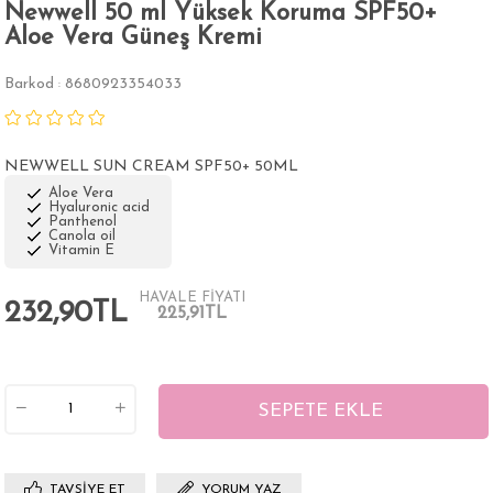
Newwell 50 ml Yüksek Koruma SPF50+
Aloe Vera Güneş Kremi
Barkod
8680923354033
:
NEWWELL SUN CREAM SPF50+ 50ML
Aloe Vera
Hyaluronic acid
Panthenol
Canola oil
Vitamin E
HAVALE FİYATI
232,90TL
225,91TL
TAVSIYE ET
YORUM YAZ