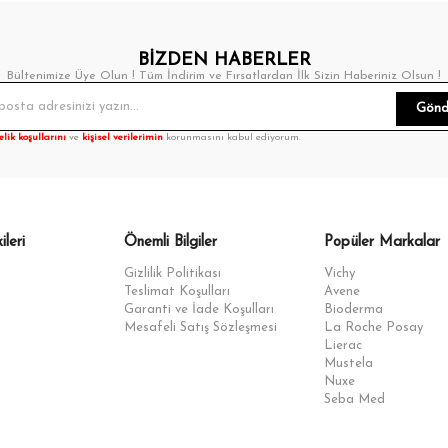
BİZDEN HABERLER
Bültenimize Üye Olun ! Tüm İndirim ve Fırsatlardan İlk Sizin Haberiniz Olsun !
Gönd
elik koşullarını
ve
kişisel verilerimin
korunmasını kabul ediyorum.
ileri
Önemli Bilgiler
Popüler Markalar
Gizlilik Politikası
Vichy
Teslimat Koşulları
Avene
Garanti ve İade Koşulları
Bioderma
Mesafeli Satış Sözleşmesi
La Roche Posay
Lierac
Mustela
Nuxe
Seba Med