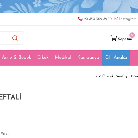
+90 850 309 89 10
İnstagram
0
Sepetim
Anne & Bebek
Erkek
Medikal
Kampanya
Cilt Analizi
< < Önceki Sayfaya Dön
EFTALİ
Yazı