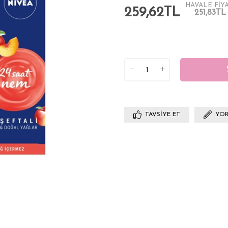
HAVALE FİYA
259,62TL
251,83TL
TAVSIYE ET
YOR