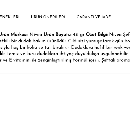
ENEKLERI
ÜRÜN ÖNERILERI
GARANTI VE İADE
Ürün Markası:
Nivea
Ürün Boyutu:
4.8 gr
Özet Bilgi:
Nivea Şeft
n etkili bir dudak bakım ürünüdür. Cildinizi yumuşatarak gün 
sıyla hoş bir koku ve tat bırakır. - Dudaklara hafif bir renk ve
li:
Temiz ve kuru dudaklara ihtiyaç duyuldukça uygulanabilir.
ve E vitamini ile zenginleştirilmiş formül içerir. Şeftali aromas