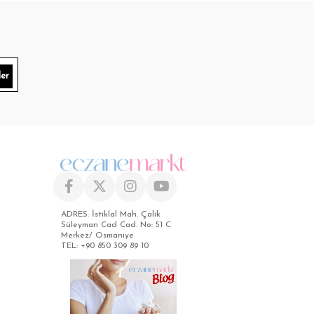
er
ADRES: İstiklal Mah. Çalik
Süleyman Cad Cad. No: 51 C
Merkez/ Osmaniye
TEL: +90 850 309 89 10