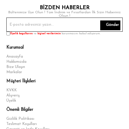
BİZDEN HABERLER
Bültenimize Üye Olun ! Tüm İndirim ve Fırsatlardan İlk Sizin Haberiniz
Olsun !
Gönder
Üyelik koşullarını
ve
kişisel verilerimin
korunmasını kabul ediyorum.
Kurumsal
Anasayfa
Hakkımızda
Bize Ulaşın
Markalar
Müşteri İlişkileri
KVKK
Alışveriş
Üyelik
Önemli Bilgiler
Gizlilik Politikası
Teslimat Koşulları