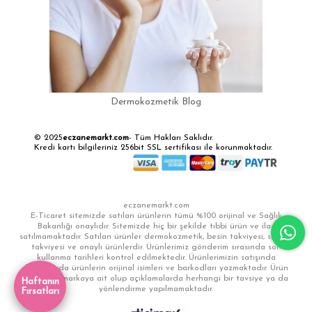
Dermokozmetik Blog
© 2025
eczanemarkt.com
- Tüm Hakları Saklıdır.
Kredi kartı bilgileriniz 256bit SSL sertifikası ile korunmaktadır.
eczanemarkt.com
E-Ticaret sitemizde satılan ürünlerin tümü %100 orijinal ve Sağlık
Bakanlığı onaylıdır. Sitemizde hiç bir şekilde tıbbi ürün ve ilaç
satılmamaktadır. Satılan ürünler dermokozmetik, besin takviyesi, sporcu
takviyesi ve onaylı ürünlerdir. Ürünlerimiz gönderim sırasında son
kullanma tarihleri kontrol edilmektedir. Ürünlerimizin satışında
faturalarda ürünlerin orijinal isimleri ve barkodları yazmaktadır. Ürün
görselleri markaya ait olup açıklamalarda herhangi bir tavsiye ya da
Haftanın
yönlendirme yapılmamaktadır.
Fırsatları