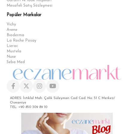
Garanti ve İade Koşulları
Mesafeli Satış Sözleşmesi
Popüler Markalar
Vichy
Avene
Bioderma
La Roche Posay
Lierac
Mustela
Nuxe
Seba Med
ADRES: İstiklal Mah. Çalik Süleyman Cad Cad. No: 51 C Merkez/
Osmaniye
TEL: +90 850 309 89 10