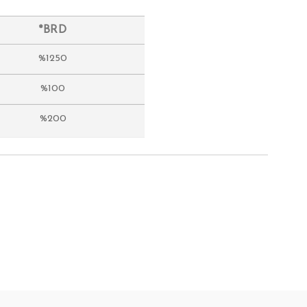
*BRD
%1250
%100
%200