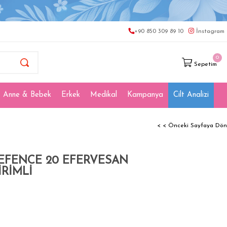
+90 850 309 89 10
İnstagram
0
Sepetim
Anne & Bebek
Erkek
Medikal
Kampanya
Cilt Analizi
< < Önceki Sayfaya Dön
EFENCE 20 EFERVESAN
İRİMLİ