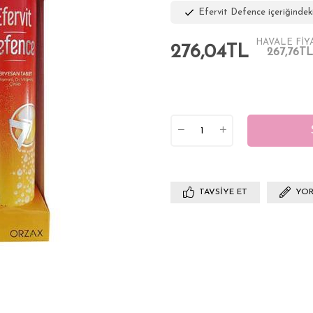
Efervit Defence içeriğindeki
HAVALE FİY
276,04TL
267,76TL
TAVSIYE ET
YOR