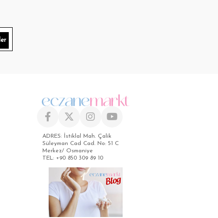
er
ADRES: İstiklal Mah. Çalik
Süleyman Cad Cad. No: 51 C
Merkez/ Osmaniye
TEL: +90 850 309 89 10