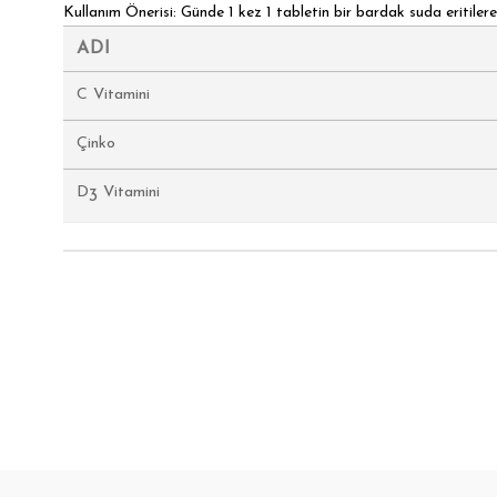
Kullanım Önerisi: Günde 1 kez 1 tabletin bir bardak suda eritilerek
ADI
C Vitamini
Çinko
D
Vitamini
3