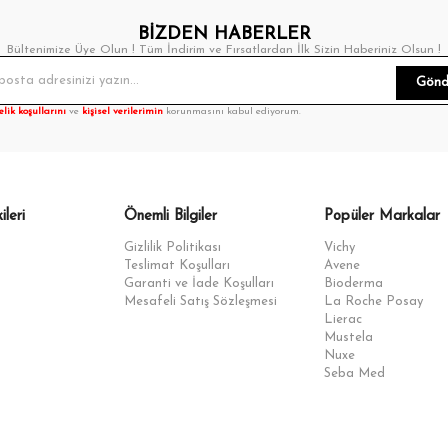
BİZDEN HABERLER
Bültenimize Üye Olun ! Tüm İndirim ve Fırsatlardan İlk Sizin Haberiniz Olsun !
Gönd
elik koşullarını
ve
kişisel verilerimin
korunmasını kabul ediyorum.
ileri
Önemli Bilgiler
Popüler Markalar
Gizlilik Politikası
Vichy
Teslimat Koşulları
Avene
Garanti ve İade Koşulları
Bioderma
Mesafeli Satış Sözleşmesi
La Roche Posay
Lierac
Mustela
Nuxe
Seba Med