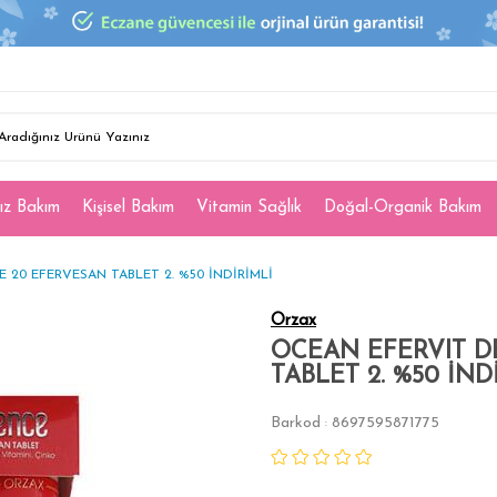
ız Bakım
Kişisel Bakım
Vitamin Sağlık
Doğal-Organik Bakım
 20 EFERVESAN TABLET 2. %50 İNDİRİMLİ
Orzax
OCEAN EFERVIT D
TABLET 2. %50 İND
Barkod
8697595871775
: