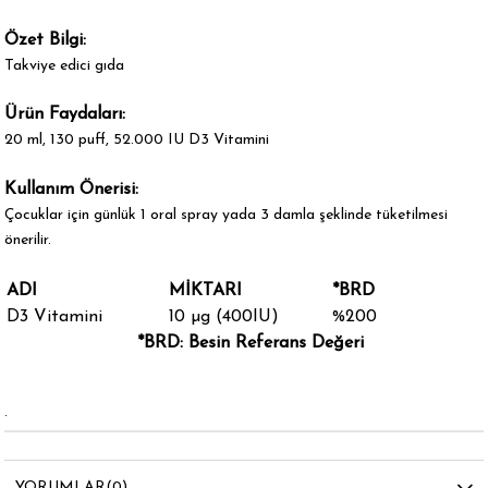
Özet Bilgi:
Takviye edici gıda
Ürün Faydaları:
20 ml, 130 puff, 52.000 IU D3 Vitamini
Kullanım Önerisi:
Çocuklar için günlük 1 oral spray yada 3 damla şeklinde tüketilmesi
önerilir.
ADI
MİKTARI
*BRD
D3 Vitamini
10 µg (400IU)
%200
*BRD: Besin Referans Değeri
.
YORUMLAR
(0)