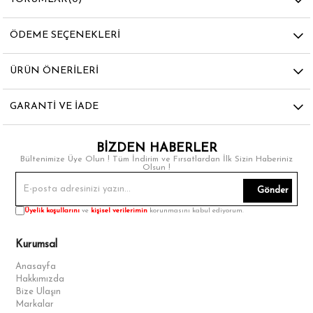
ÖDEME SEÇENEKLERI
ÜRÜN ÖNERILERI
GARANTI VE İADE
BİZDEN HABERLER
Bültenimize Üye Olun ! Tüm İndirim ve Fırsatlardan İlk Sizin Haberiniz
Olsun !
Gönder
Üyelik koşullarını
ve
kişisel verilerimin
korunmasını kabul ediyorum.
Kurumsal
Anasayfa
Hakkımızda
Bize Ulaşın
Markalar