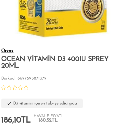
Orzax
OCEAN VİTAMİN D3 400IU SPREY
20ML
Barkod
8697595871379
:
D3 vitamini içeren takviye edici gıda
HAVALE FİYATI
186,10TL
180,52TL