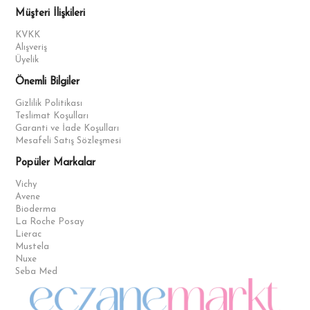
Müşteri İlişkileri
KVKK
Alışveriş
Üyelik
Önemli Bilgiler
Gizlilik Politikası
Teslimat Koşulları
Garanti ve İade Koşulları
Mesafeli Satış Sözleşmesi
Popüler Markalar
Vichy
Avene
Bioderma
La Roche Posay
Lierac
Mustela
Nuxe
Seba Med