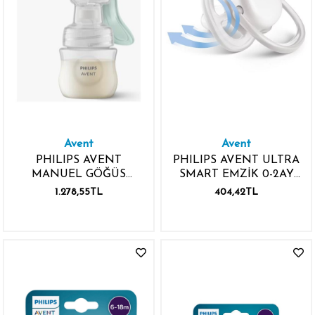
Avent
Avent
PHILIPS AVENT
PHILIPS AVENT ULTRA
MANUEL GÖĞÜS
SMART EMZİK 0-2AY
POMPASI 125ML
ŞEFFAF
1.278,55TL
404,42TL
SCF417/11