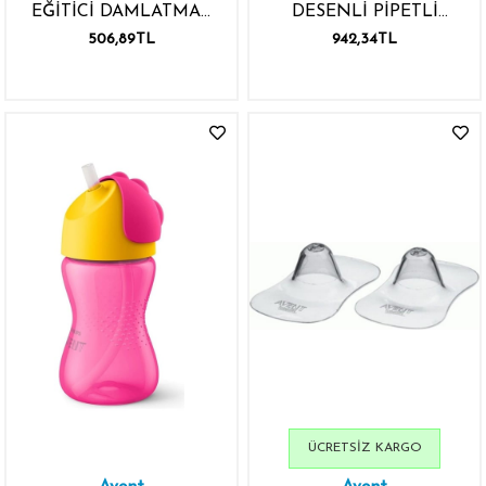
EĞİTİCİ DAMLATMAZ
DESENLİ PİPETLİ
BARDAK ERKEK 6M+
BARDAK 12 AY+ 300ML
506,89TL
942,34TL
7OZ/200ML
YEŞİL
ÜCRETSIZ KARGO