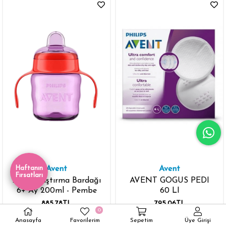
Haftanın
Avent
Avent
Fırsatları
Avent Alıştırma Bardağı
AVENT GOGUS PEDI
6+ Ay 200ml - Pembe
60 LI
885,78TL
795,06TL
0
Anasayfa
Favorilerim
Sepetim
Üye Girişi