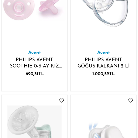
Avent
Avent
PHILIPS AVENT
PHILIPS AVENT
SOOTHIE 0-6 AY KIZ
GÖĞÜS KALKANI 2 Lİ
EMZİK
620,31TL
1.000,59TL