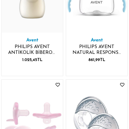
Avent
Avent
PHILIPS AVENT
PHILIPS AVENT
ANTİKOLİK BİBERON
NATURAL RESPONSE
260ML
150ML BİBERON
1.025,45TL
861,99TL