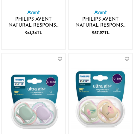
Avent
Avent
PHILIPS AVENT
PHILIPS AVENT
NATURAL RESPONSE
NATURAL RESPONSE
MAVİ BİBERON 260ML
CAM BİBERON 1M+
941,34TL
987,27TL
1 AY+
240ML