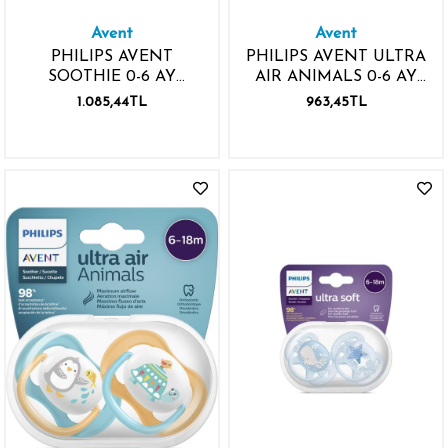
Avent
Avent
PHILIPS AVENT
PHILIPS AVENT ULTRA
SOOTHIE 0-6 AY
AIR ANIMALS 0-6 AY
ERKEK EMZİK
EMZİK 2 ADET ERKEK
1.085,44TL
963,45TL