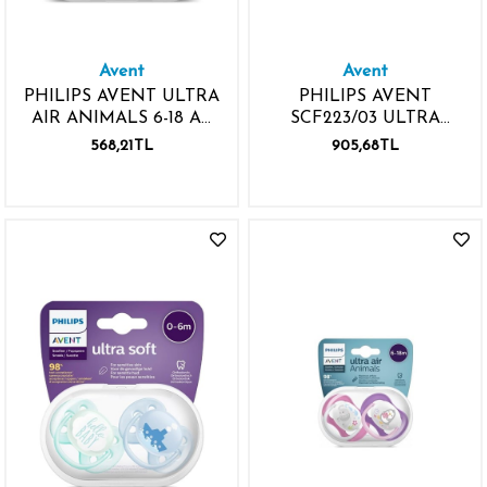
Avent
Avent
PHILIPS AVENT ULTRA
PHILIPS AVENT
AIR ANIMALS 6-18 AY
SCF223/03 ULTRA
EMZİK 2 ADET ERKEK
SOFT 6-18M EMZİK 2
568,21TL
905,68TL
ADET