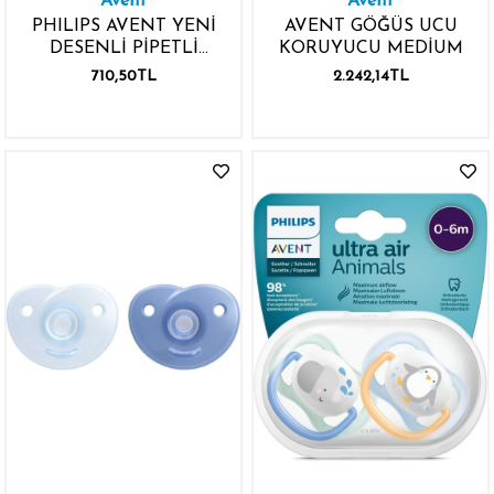
Avent
Avent
PHILIPS AVENT YENİ
AVENT GÖĞÜS UCU
DESENLİ PİPETLİ
KORUYUCU MEDİUM
BARDAK 12 AY+ 300ML
710,50TL
2.242,14TL
PEMBE-SARI