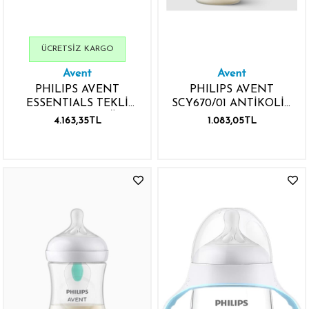
ÜCRETSIZ KARGO
Avent
Avent
PHILIPS AVENT
PHILIPS AVENT
ESSENTIALS TEKLİ
SCY670/01 ANTİKOLİK
ELEKTRİKLİ GÖĞÜS
BİBERON 125ML
4.163,35TL
1.083,05TL
POMPASI ESSENTIAL