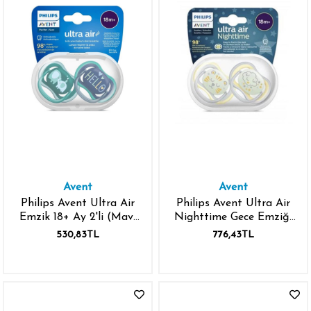
Avent
Avent
Philips Avent Ultra Air
Philips Avent Ultra Air
Emzik 18+ Ay 2'li (Mavi
Nighttime Gece Emziği
ve Yeşil Desenli)
18+Ay 2'li (Sarı)
530,83TL
776,43TL