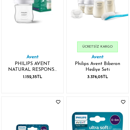
ÜCRETSIZ KARGO
Avent
Avent
PHILIPS AVENT
Philips Avent Biberon
NATURAL RESPONSE
Hediye Seti
120ML 0M+ CAM
1.152,35TL
3.376,05TL
BİBERON