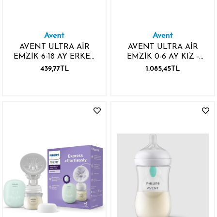
Avent
Avent
AVENT ULTRA AİR
AVENT ULTRA AİR
EMZİK 6-18 AY ERKEK
EMZİK 0-6 AY KIZ -
RENKLİ
DESENLİ
439,77TL
1.085,45TL