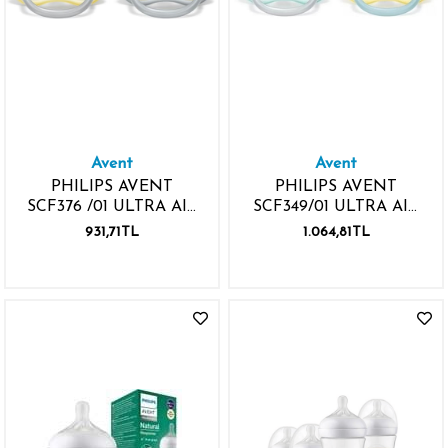
Avent
Avent
PHILIPS AVENT
PHILIPS AVENT
SCF376 /01 ULTRA AIR
SCF349/01 ULTRA AIR
NIGHTTIME 18 AY+
SİLİKON EMZİK 18M+ 2
931,71TL
1.064,81TL
EMZİK 2 ADET
ADET