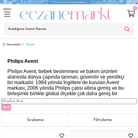
0
MENU
Anasayfa
Avent
Philips Avent
Philips Avent, bebek beslenmesi ve bakım ürünleri
alanında dünya çapında tanınan, güvenilir ve yenilikçi
bir markadır. 1984 yılında İngiltere’de kurulan Avent
markası, 2006 yılında Philips çatısı altına girmiş ve bu
birleşimle birlikte global ölçekte çok daha geniş bir
kitleye ulaşmıştır. Philips Avent, bebeklerin sağlıklı
gelişimini destekleyen, ebeveynlerin hayatını
Ara
kolaylaştıran ve güvenli kullanım sunan ürünleriyle öne
çıkar. Anne sütü sağımından biberon tasarımına, bebek
Sıralama
Filtreleme
beslenme aksesuarlarından bakım ürünlerine kadar
geniş bir yelpazede hizmet verir. Markanın temel hedefi,
bebeklerin ilk günden itibaren en sağlıklı şekilde
beslenmesini ve büyümesini sağlamaktır.