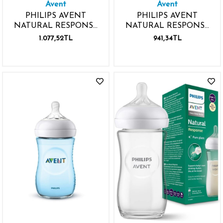
Avent
Avent
PHILIPS AVENT
PHILIPS AVENT
NATURAL RESPONSE
NATURAL RESPONSE
PP PEMBE BİBERON
BİBERON 330ML 3 AY+
1.077,52TL
941,34TL
260ML 1 AY+