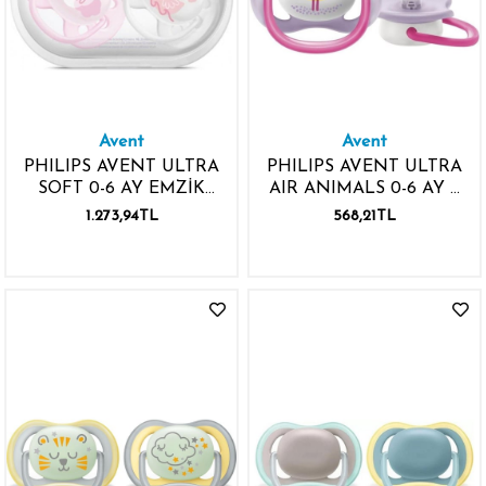
Avent
Avent
PHILIPS AVENT ULTRA
PHILIPS AVENT ULTRA
SOFT 0-6 AY EMZİK
AIR ANIMALS 0-6 AY 2
KIZ ULTRA SOFT 2
ADET EMZİK KIZ
1.273,94TL
568,21TL
ADET