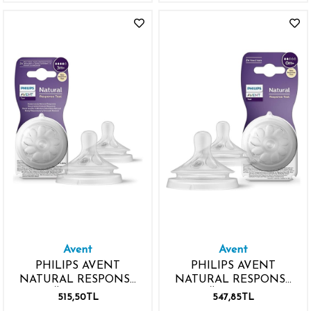
Avent
Avent
PHILIPS AVENT
PHILIPS AVENT
NATURAL RESPONSE
NATURAL RESPONSE
DOĞAL TEPKİLİ
DOĞAL TEPKİLİ
515,50TL
547,85TL
BİBERON EMZİĞİ 4
BİBERON EMZİĞİ 2