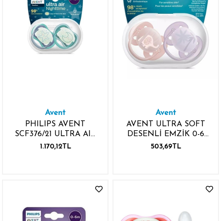
Avent
Avent
PHILIPS AVENT
AVENT ULTRA SOFT
SCF376/21 ULTRA AIR
DESENLİ EMZİK 0-6
NIGHTTIME GECE
KIZ
1.170,12TL
503,69TL
EMZİK 6-18 AY ERKEK
2 ADETX6