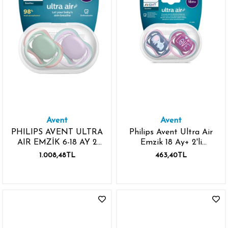
Avent
Avent
PHILIPS AVENT ULTRA
Philips Avent Ultra Air
AIR EMZİK 6-18 AY 2
Emzik 18 Ay+ 2'li
ADET ERKEK
(Lacivert ve Mor
1.008,48TL
463,40TL
SCF085/16
Desenli)