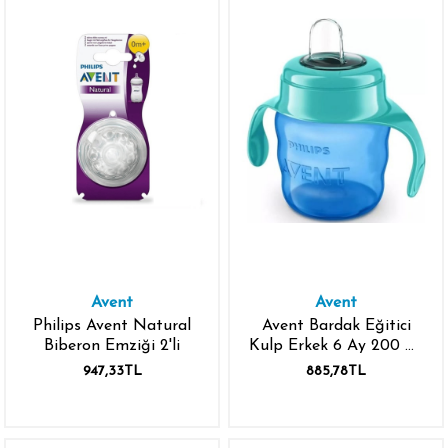
Avent
Avent
Philips Avent Natural
Avent Bardak Eğitici
Biberon Emziği 2'li
Kulp Erkek 6 Ay 200 ml
Biberon
947,33TL
885,78TL