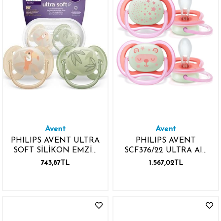
Avent
Avent
PHILIPS AVENT ULTRA
PHILIPS AVENT
SOFT SİLİKON EMZİK
SCF376/22 ULTRA AIR
0-6 AY ERKEK 2
NIGTHTIME SİLİKON
743,87TL
1.567,02TL
ADETX6
EMZİK 6-18 AY KIZ 2
ADET