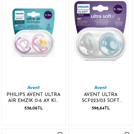
Avent
Avent
PHILIPS AVENT ULTRA
AVENT ULTRA
AIR EMZİK 0-6 AY KIZ
SCF223/03 SOFT
2 ADETX6
DESENLİ EMZİK - 6-18
536,06TL
596,64TL
ERKEK