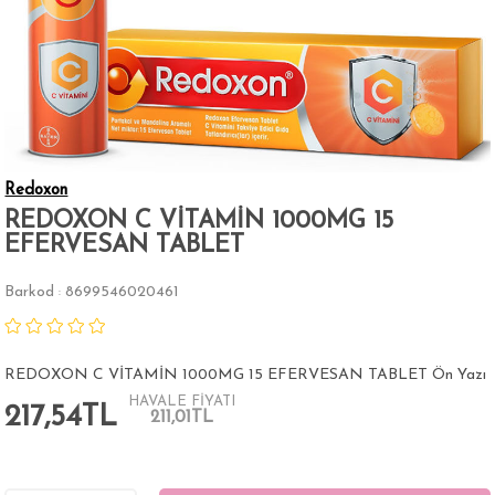
Redoxon
REDOXON C VİTAMİN 1000MG 15
EFERVESAN TABLET
Barkod
8699546020461
:
REDOXON C VİTAMİN 1000MG 15 EFERVESAN TABLET Ön Yazı
HAVALE FİYATI
217,54TL
211,01TL