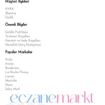
Müşteri İlişkileri
KVKK
Alışveriş
Üyelik
Önemli Bilgiler
Gizlilik Politikası
Teslimat Koşulları
Garanti ve İade Koşulları
Mesafeli Satış Sözleşmesi
Popüler Markalar
Vichy
Avene
Bioderma
La Roche Posay
Lierac
Mustela
Nuxe
Seba Med