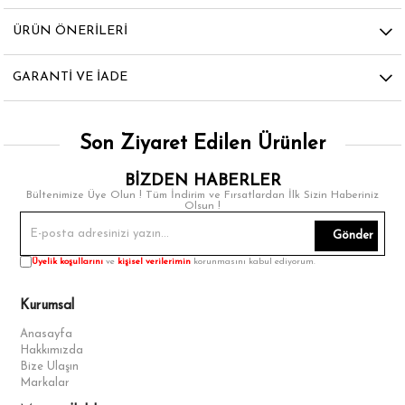
ÜRÜN ÖNERILERI
GARANTI VE İADE
Son Ziyaret Edilen Ürünler
BİZDEN HABERLER
Bültenimize Üye Olun ! Tüm İndirim ve Fırsatlardan İlk Sizin Haberiniz
Olsun !
Gönder
Üyelik koşullarını
ve
kişisel verilerimin
korunmasını kabul ediyorum.
Kurumsal
Anasayfa
Hakkımızda
Bize Ulaşın
Markalar