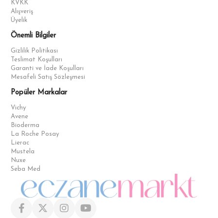
KVKK
Alışveriş
Üyelik
Önemli Bilgiler
Gizlilik Politikası
Teslimat Koşulları
Garanti ve İade Koşulları
Mesafeli Satış Sözleşmesi
Popüler Markalar
Vichy
Avene
Bioderma
La Roche Posay
Lierac
Mustela
Nuxe
Seba Med