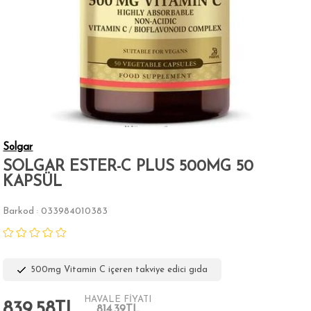
Solgar
SOLGAR ESTER-C PLUS 500MG 50
KAPSÜL
Barkod
033984010383
:
500mg Vitamin C içeren takviye edici gıda
HAVALE FİYATI
839,58TL
814,39TL