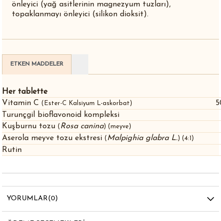
önleyici (yağ asitlerinin magnezyum tuzları),
topaklanmayı önleyici (silikon dioksit).
ETKEN MADDELER
Her tablette
Vitamin C
5
(Ester-C Kalsiyum L-askorbat)
Turunçgil bioflavonoid kompleksi
Kuşburnu tozu
Rosa canina
(
) (meyve)
Aserola meyve tozu ekstresi
Malpighia glabra L.
(
) (4:1)
Rutin
YORUMLAR
(0)