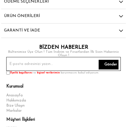
ÖDEME SEÇENEKLERI
ÜRÜN ÖNERILERI
GARANTI VE İADE
BİZDEN HABERLER
Bültenimize Üye Olun ! Tüm İndirim ve Fırsatlardan İlk Sizin Haberiniz
Olsun !
Gönder
Üyelik koşullarını
ve
kişisel verilerimin
korunmasını kabul ediyorum.
Kurumsal
Anasayfa
Hakkımızda
Bize Ulaşın
Markalar
Müşteri İlişkileri