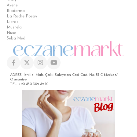
Avene
Bioderma
La Roche Posay
Lierac
Mustela
Nuxe
Seba Med
ADRES: İstiklal Mah. Çalik Süleyman Cad Cad. No: 51 C Merkez/
Osmaniye
TEL: +90 850 309 89 10