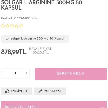
SOLGAR L-ARGININE 500MG 50
KAPSÜL
Barkod
033984001404
:
Solgar L-Arginine 500 mg 50 Kapsül
HAVALE FİYATI
878,99TL
852,62TL
TAVSIYE ET
YORUM YAZ
ÜRÜN ÖZELLIKLERI