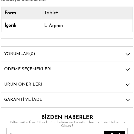
Form
Tablet
İçerik
L-Arjinin
YORUMLAR
(0)
ÖDEME SEÇENEKLERI
ÜRÜN ÖNERILERI
GARANTI VE İADE
BİZDEN HABERLER
Bültenimize Üye Olun ! Tüm İndirim ve Fırsatlardan İlk Sizin Haberiniz
Olsun !