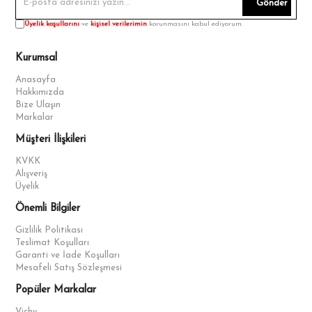
Gönder
Üyelik koşullarını
ve
kişisel verilerimin
korunmasını kabul ediyorum.
Kurumsal
Anasayfa
Hakkımızda
Bize Ulaşın
Markalar
Müşteri İlişkileri
KVKK
Alışveriş
Üyelik
Önemli Bilgiler
Gizlilik Politikası
Teslimat Koşulları
Garanti ve İade Koşulları
Mesafeli Satış Sözleşmesi
Popüler Markalar
Vichy