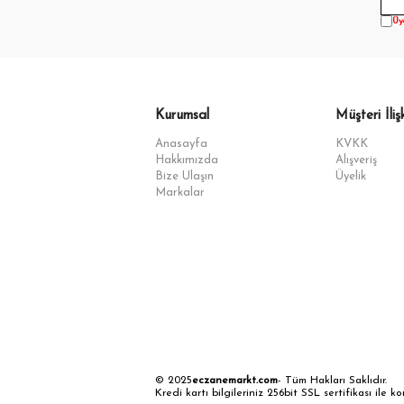
Üy
Kurumsal
Müşteri İlişk
Anasayfa
KVKK
Hakkımızda
Alışveriş
Bize Ulaşın
Üyelik
Markalar
© 2025
eczanemarkt.com
- Tüm Hakları Saklıdır.
Kredi kartı bilgileriniz 256bit SSL sertifikası ile k