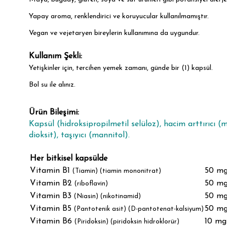
Yapay aroma, renklendirici ve koruyucular kullanılmamıştır.
Vegan ve vejetaryen bireylerin kullanımına da uygundur.
Kullanım Şekli:
Yetişkinler için, tercihen yemek zamanı, günde bir (1) kapsül.
Bol su ile alınız.
Ürün Bileşimi:
Kapsül (hidroksipropilmetil selüloz), hacim arttırıcı (
dioksit), taşıyıcı (mannitol).
Her bitkisel kapsülde
Vitamin B1
50 m
(Tiamin) (tiamin mononitrat)
Vitamin B2
50 m
(riboflavin)
Vitamin B3
50 m
(Niasin) (nikotinamid)
Vitamin B5
50 m
(Pantotenik asit) (D-pantotenat-kalsiyum)
Vitamin B6
10 mg
(Piridoksin) (piridoksin hidroklorür)