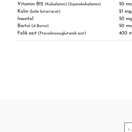
Vitamin B12
50 m
(Kobalamin) (Siyanokobalamin)
Kolin
21 mg
(kolin bitartarat)
İnositol
50 m
Biotin
50 m
(d-Biotin)
Folik asit
400 
(Pteroilmonoglutamik asit)