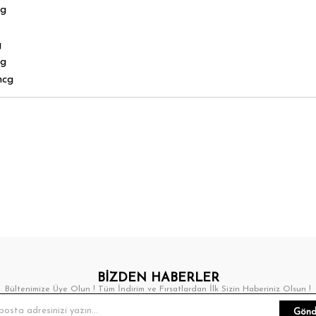
cg
g
cg
mcg
BİZDEN HABERLER
Bültenimize Üye Olun ! Tüm İndirim ve Fırsatlardan İlk Sizin Haberiniz Olsun !
Gönd