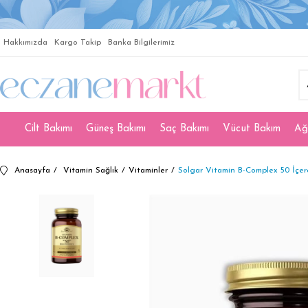
Hakkımızda
Kargo Takip
Banka Bilgilerimiz
Cilt Bakımı
Güneş Bakımı
Saç Bakımı
Vücut Bakım
Ağ
Anasayfa
Vitamin Sağlık
Vitaminler
Solgar Vitamin B-Complex 50 İçer