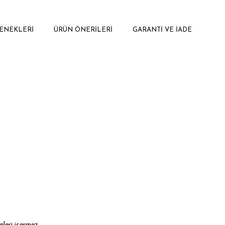
ENEKLERI
ÜRÜN ÖNERILERI
GARANTI VE İADE
nleri içermez.