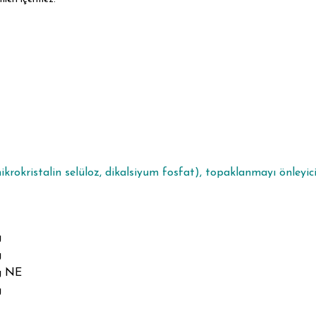
mikrokristalin selüloz, dikalsiyum fosfat), topaklanmayı önleyic
g
g
g NE
g