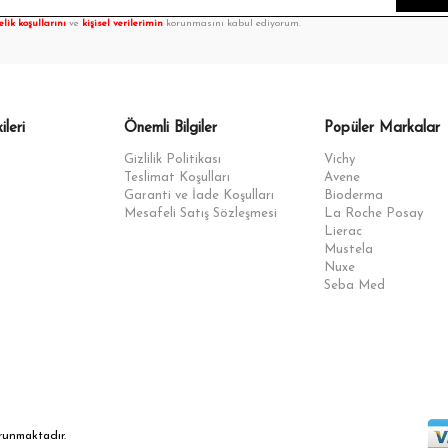
elik koşullarını
ve
kişisel verilerimin
korunmasını kabul ediyorum.
ileri
Önemli Bilgiler
Popüler Markalar
Gizlilik Politikası
Vichy
Teslimat Koşulları
Avene
Garanti ve İade Koşulları
Bioderma
Mesafeli Satış Sözleşmesi
La Roche Posay
Lierac
Mustela
Nuxe
Seba Med
orunmaktadır.