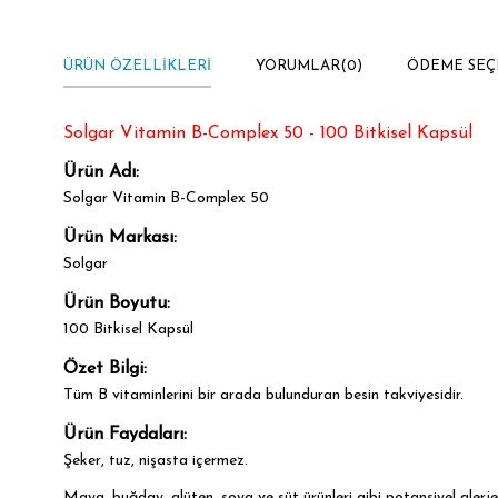
ÜRÜN ÖZELLIKLERI
YORUMLAR
(0)
ÖDEME SEÇ
Solgar Vitamin B-Complex 50 - 100 Bitkisel Kapsül
Ürün Adı:
Solgar Vitamin B-Complex 50
Ürün Markası:
Solgar
Ürün Boyutu:
100 Bitkisel Kapsül
Özet Bilgi:
Tüm B vitaminlerini bir arada bulunduran besin takviyesidir.
Ürün Faydaları:
Şeker, tuz, nişasta içermez.
Maya, buğday, glüten, soya ve süt ürünleri gibi potansiyel alerje