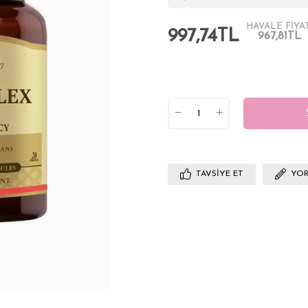
HAVALE FİYAT
997,74TL
967,81TL
TAVSIYE ET
YOR