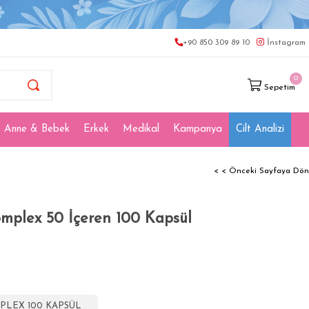
+90 850 309 89 10
İnstagram
0
Sepetim
Anne & Bebek
Erkek
Medikal
Kampanya
Cilt Analizi
< < Önceki Sayfaya Dön
mplex 50 İçeren 100 Kapsül
PLEX 100 KAPSÜL