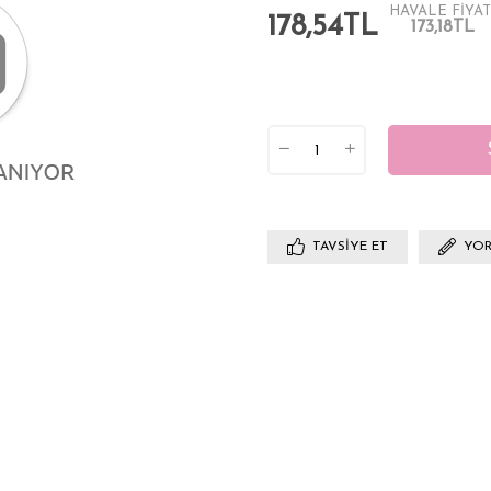
HAVALE FİYAT
178,54TL
173,18TL
TAVSIYE ET
YOR