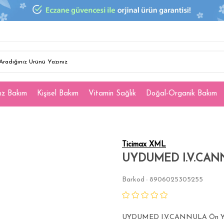
ız Bakım
Kişisel Bakım
Vitamin Sağlık
Doğal-Organik Bakım
Ticimax XML
UYDUMED I.V.CAN
Barkod
8906025305255
:
UYDUMED I.V.CANNULA Ön Y