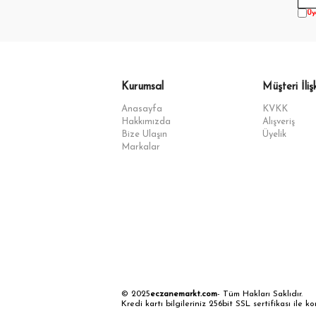
Üy
Kurumsal
Müşteri İlişk
Anasayfa
KVKK
Hakkımızda
Alışveriş
Bize Ulaşın
Üyelik
Markalar
© 2025
eczanemarkt.com
- Tüm Hakları Saklıdır.
Kredi kartı bilgileriniz 256bit SSL sertifikası ile k