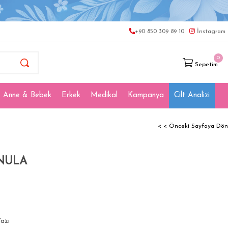
+90 850 309 89 10
İnstagram
0
Sepetim
Anne & Bebek
Erkek
Medikal
Kampanya
Cilt Analizi
< < Önceki Sayfaya Dön
NULA
azı