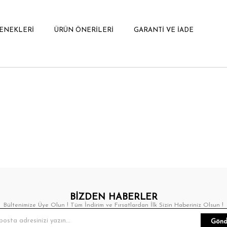
ENEKLERI
ÜRÜN ÖNERILERI
GARANTI VE İADE
BİZDEN HABERLER
Bültenimize Üye Olun ! Tüm İndirim ve Fırsatlardan İlk Sizin Haberiniz Olsun !
Gönd