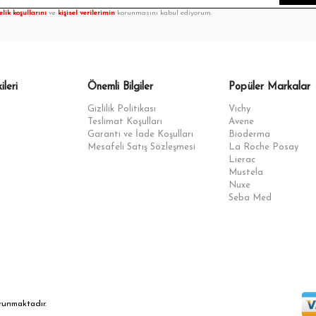
elik koşullarını
ve
kişisel verilerimin
korunmasını kabul ediyorum.
ileri
Önemli Bilgiler
Popüler Markalar
Gizlilik Politikası
Vichy
Teslimat Koşulları
Avene
Garanti ve İade Koşulları
Bioderma
Mesafeli Satış Sözleşmesi
La Roche Posay
Lierac
Mustela
Nuxe
Seba Med
orunmaktadır.