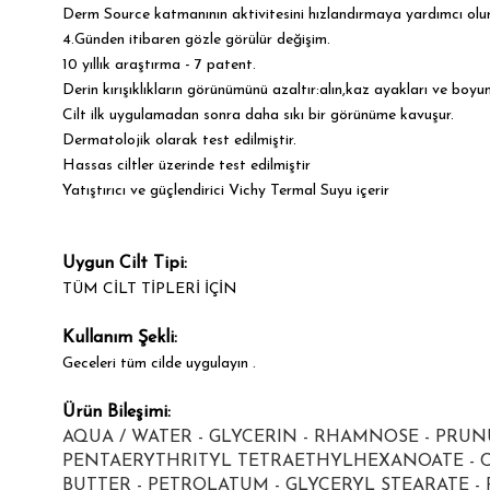
Derm Source katmanının aktivitesini hızlandırmaya yardımcı olur
4.Günden itibaren gözle görülür değişim.
10 yıllık araştırma - 7 patent.
Derin kırışıklıkların görünümünü azaltır:alın,kaz ayakları ve boyun
Cilt ilk uygulamadan sonra daha sıkı bir görünüme kavuşur.
Dermatolojik olarak test edilmiştir.
Hassas ciltler üzerinde test edilmiştir
Yatıştırıcı ve güçlendirici Vichy Termal Suyu içerir
Uygun Cilt Tipi:
TÜM CİLT TİPLERİ İÇİN
Kullanım Şekli:
Geceleri tüm cilde uygulayın .
Ürün Bileşimi:
AQUA / WATER - GLYCERIN - RHAMNOSE - PRUNU
PENTAERYTHRITYL TETRAETHYLHEXANOATE - CE
BUTTER - PETROLATUM - GLYCERYL STEARATE - 