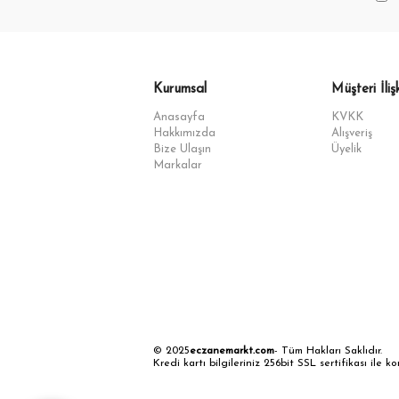
Kurumsal
Müşteri İlişk
Anasayfa
KVKK
Hakkımızda
Alışveriş
Bize Ulaşın
Üyelik
Markalar
© 2025
eczanemarkt.com
- Tüm Hakları Saklıdır.
Kredi kartı bilgileriniz 256bit SSL sertifikası ile k