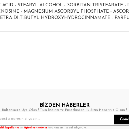
CID - STEARYL ALCOHOL - SORBITAN TRISTEARATE -
NOSINE - MAGNESIUM ASCORBYL PHOSPHATE - ASCORB
TETRA-DI-T-BUTYL HYDROXYHYDROCINNAMATE - PARF
BİZDEN HABERLER
Bültenimize Üye Olun ! Tüm İndirim ve Fırsatlardan İlk Sizin Haberiniz Olsun !
Gönd
elik koşullarını
ve
kişisel verilerimin
korunmasını kabul ediyorum.