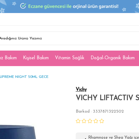
ız Bakım
Kişisel Bakım
Vitamin Sağlık
Doğal-Organik Bakım
SUPREME NIGHT 50ML GECE
Vichy
VICHY LIFTACTIV
Barkod
3337871322502
:
Rhamnose ve Shea Yağı içeren t