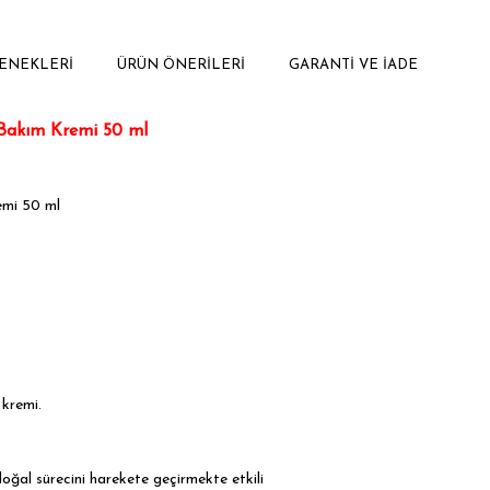
ENEKLERI
ÜRÜN ÖNERILERI
GARANTI VE İADE
e Bakım Kremi 50
ml
emi 50 ml
 kremi.
doğal sürecini harekete geçirmekte etkili