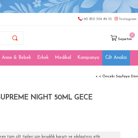
+90 850 309 89 10
İnstagram
0
Sepetim
Anne & Bebek
Erkek
Medikal
Kampanya
Cilt Analizi
< < Önceki Sayfaya Dön
 SUPREME NIGHT 50ML GECE
üm cilt tipleri için kırışıklık karşıtı ve sıkılaştırıcı etki