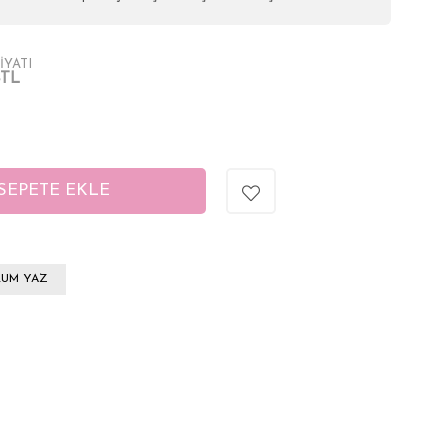
İYATI
4TL
UM YAZ