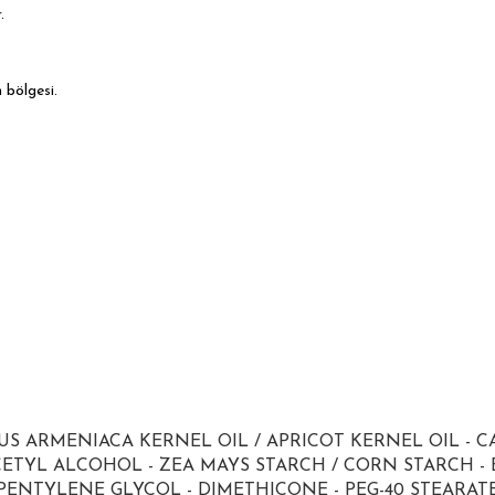
.
 bölgesi.
S ARMENIACA KERNEL OIL / APRICOT KERNEL OIL - CA
TYL ALCOHOL - ZEA MAYS STARCH / CORN STARCH - 
PENTYLENE GLYCOL - DIMETHICONE - PEG-40 STEARATE 