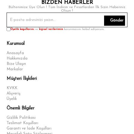
BİZDEN HABERLER
Bültenimize Üye Olun ! Tüm İndirim ve Fırsatlardan İlk Sizin Haberiniz
Olsun !
Gönder
Üyelik koşullarını
ve
kişisel verilerimin
korunmasını kabul ediyorum.
Kurumsal
Anasayfa
Hakkımızda
Bize Ulaşın
Markalar
Müşteri İlişkileri
KVKK
Alışveriş
Üyelik
Önemli Bilgiler
Gizlilik Politikası
Teslimat Koşulları
Garanti ve İade Koşulları
Mesafeli Satış Sözleşmesi