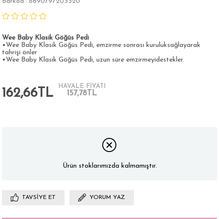
Barkod
8690797203320
:
Wee Baby Klasik Göğüs Pedi
•Wee Baby Klasik Göğüs Pedi, emzirme sonrası kuruluksağlayarak
tahrişi önler
•Wee Baby Klasik Göğüs Pedi, uzun süre emzirmeyidestekler.
HAVALE FİYATI
162,66TL
157,78TL
Ürün stoklarımızda kalmamıştır.
TAVSIYE ET
YORUM YAZ