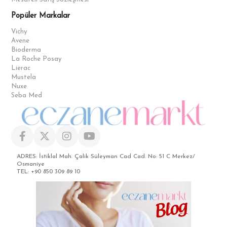
Popüler Markalar
Vichy
Avene
Bioderma
La Roche Posay
Lierac
Mustela
Nuxe
Seba Med
ADRES: İstiklal Mah. Çalik Süleyman Cad Cad. No: 51 C Merkez/
Osmaniye
TEL: +90 850 309 89 10