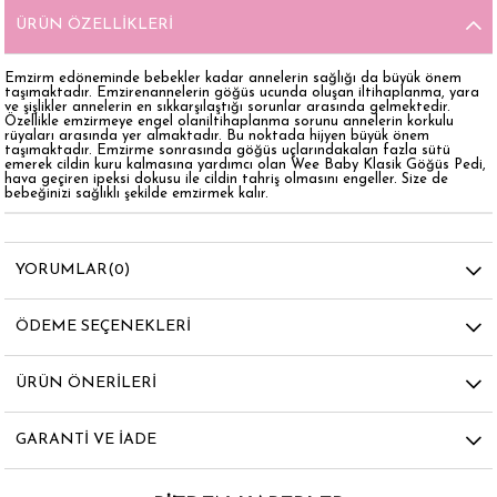
ÜRÜN ÖZELLIKLERI
Emzirm edöneminde bebekler kadar annelerin sağlığı da büyük önem
taşımaktadır. Emzirenannelerin göğüs ucunda oluşan iltihaplanma, yara
ve şişlikler annelerin en sıkkarşılaştığı sorunlar arasında gelmektedir.
Özellikle emzirmeye engel olaniltihaplanma sorunu annelerin korkulu
rüyaları arasında yer almaktadır. Bu noktada hijyen büyük önem
taşımaktadır. Emzirme sonrasında göğüs uçlarındakalan fazla sütü
emerek cildin kuru kalmasına yardımcı olan Wee Baby Klasik Göğüs Pedi,
hava geçiren ipeksi dokusu ile cildin tahriş olmasını engeller. Size de
bebeğinizi sağlıklı şekilde emzirmek kalır.
YORUMLAR
(0)
ÖDEME SEÇENEKLERI
ÜRÜN ÖNERILERI
GARANTI VE İADE