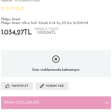
Barkod
8720689017428
:
Philips Avent
Philips Avent Ultra Soft Emzik 6-18 Ay 2'li Kız Scf091/18
HAVALE FİYATI
1.034,27TL
1.003,24TL
Ürün stoklarımızda kalmamıştır.
TAVSIYE ET
YORUM YAZ
ÜRÜN ÖZELLIKLERI