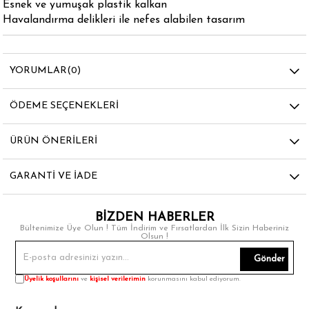
Esnek ve yumuşak plastik kalkan
Havalandırma delikleri ile nefes alabilen tasarım
YORUMLAR
(0)
ÖDEME SEÇENEKLERI
ÜRÜN ÖNERILERI
GARANTI VE İADE
BİZDEN HABERLER
Bültenimize Üye Olun ! Tüm İndirim ve Fırsatlardan İlk Sizin Haberiniz
Olsun !
Gönder
Üyelik koşullarını
ve
kişisel verilerimin
korunmasını kabul ediyorum.