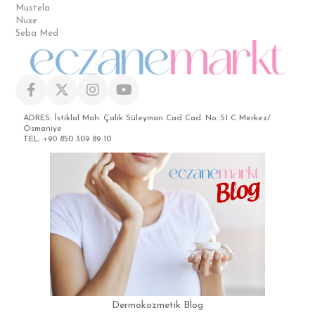
Mustela
Nuxe
Seba Med
ADRES: İstiklal Mah. Çalik Süleyman Cad Cad. No: 51 C Merkez/
Osmaniye
TEL: +90 850 309 89 10
Dermokozmetik Blog